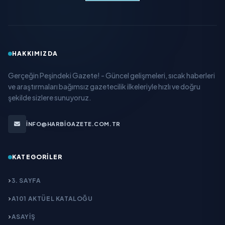
HAKKIMIZDA
Gerçeğin Peşindeki Gazete! - Güncel gelişmeleri, sıcak haberleri
ve araştırmaları bağımsız gazetecilik ilkeleriyle hızlı ve doğru
şekilde sizlere sunuyoruz.
INFO@HARBIGAZETE.COM.TR
KATEGORILER
3. SAYFA
A101 AKTÜEL KATALOĞU
ASAYİŞ