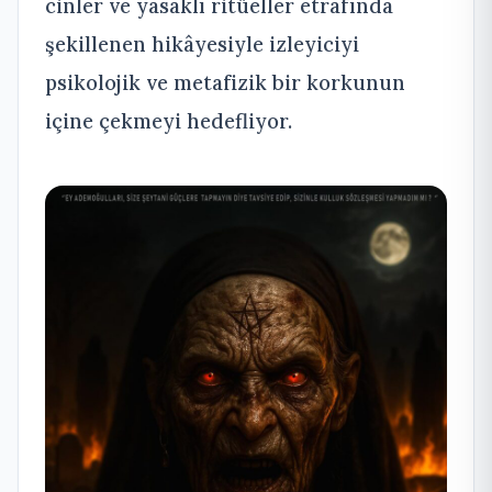
cinler ve yasaklı ritüeller etrafında
şekillenen hikâyesiyle izleyiciyi
psikolojik ve metafizik bir korkunun
içine çekmeyi hedefliyor.