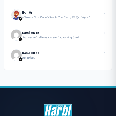
Editör
M Lisa ve Dolu Kadehi Ters Tut’tan Yeni İş Birliği: “Vişne”
Kamil Hızer
Arabesk müziğin efsane ismi hayatını kaybetti
Kamil Hızer
Her telden