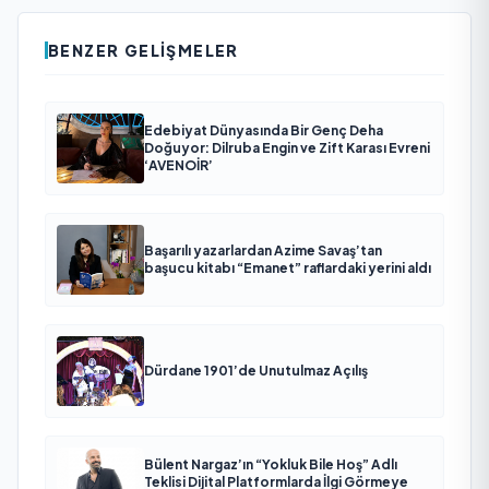
BENZER GELIŞMELER
Edebiyat Dünyasında Bir Genç Deha
Doğuyor: Dilruba Engin ve Zift Karası Evreni
‘AVENOİR’
Başarılı yazarlardan Azime Savaş’tan
başucu kitabı “Emanet” raflardaki yerini aldı
Dürdane 1901’de Unutulmaz Açılış
Bülent Nargaz’ın “Yokluk Bile Hoş” Adlı
Teklisi Dijital Platformlarda İlgi Görmeye