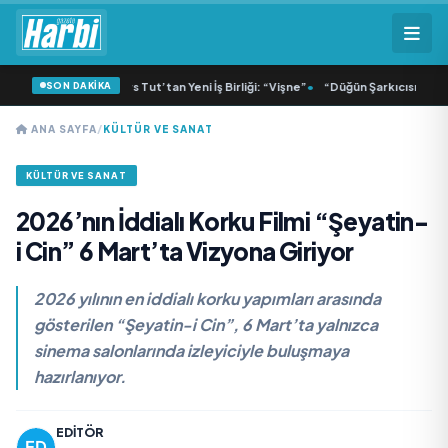
SON DAKİKA
a ve Dolu Kadehi Ters Tut’tan Yeni İş Birliği: “Vişne”
•
“Düğün Şarkıcısı” seyirci
ANA SAYFA
/
KÜLTÜR VE SANAT
KÜLTÜR VE SANAT
2026’nın İddialı Korku Filmi “Şeyatin-
i Cin” 6 Mart’ta Vizyona Giriyor
2026 yılının en iddialı korku yapımları arasında
gösterilen “Şeyatin-i Cin”, 6 Mart’ta yalnızca
sinema salonlarında izleyiciyle buluşmaya
hazırlanıyor.
EDITÖR