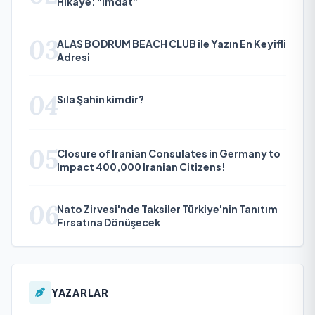
Hikâye: “İmdat”
03
ALAS BODRUM BEACH CLUB ile Yazın En Keyifli
Adresi
04
Sıla Şahin kimdir?
05
Closure of Iranian Consulates in Germany to
Impact 400,000 Iranian Citizens!
06
Nato Zirvesi'nde Taksiler Türkiye'nin Tanıtım
Fırsatına Dönüşecek
YAZARLAR