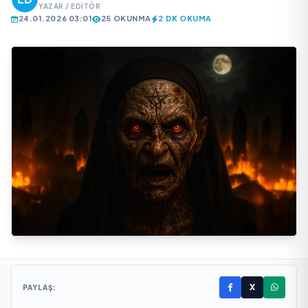
YAZAR / EDITÖR
24.01.2026 03:01
25 OKUNMA
2 DK OKUMA
X
PAYLAŞ: