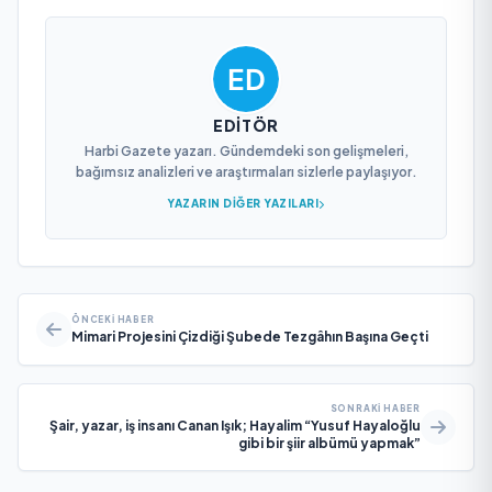
EDITÖR
Harbi Gazete yazarı. Gündemdeki son gelişmeleri,
bağımsız analizleri ve araştırmaları sizlerle paylaşıyor.
YAZARIN DIĞER YAZILARI
ÖNCEKI HABER
Mimari Projesini Çizdiği Şubede Tezgâhın Başına Geçti
SONRAKI HABER
Şair, yazar, iş insanı Canan Işık; Hayalim “Yusuf Hayaloğlu
gibi bir şiir albümü yapmak”