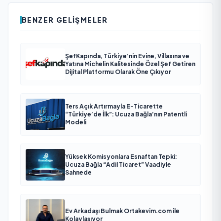
BENZER GELIŞMELER
ŞefKapında, Türkiye’nin Evine, Villasına ve
Yatına Michelin Kalitesinde Özel Şef Getiren
Dijital Platformu Olarak Öne Çıkıyor
Ters Açık Artırmayla E-Ticarette
“Türkiye’de İlk”: Ucuza Bağla’nın Patentli
Modeli
Yüksek Komisyonlara Esnaftan Tepki:
Ucuza Bağla “Adil Ticaret” Vaadiyle
Sahnede
Ev Arkadaşı Bulmak Ortakevim.com ile
Kolaylaşıyor