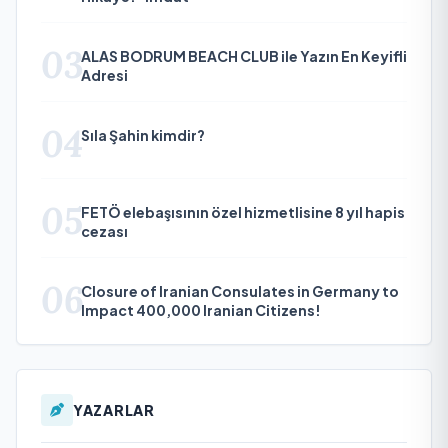
03
ALAS BODRUM BEACH CLUB ile Yazın En Keyifli
Adresi
04
Sıla Şahin kimdir?
05
FETÖ elebaşısının özel hizmetlisine 8 yıl hapis
cezası
06
Closure of Iranian Consulates in Germany to
Impact 400,000 Iranian Citizens!
YAZARLAR