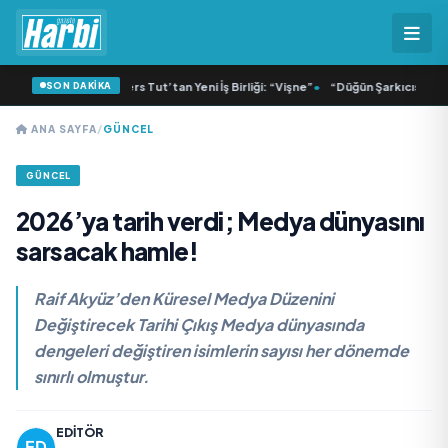
SON DAKİKA
sa ve Dolu Kadehi Ters Tut’tan Yeni İş Birliği: “Vişne”
•
“Düğün Şarkıcısı” seyirc
ANA SAYFA
/
GÜNCEL
GÜNCEL
2026’ya tarih verdi; Medya dünyasını
sarsacak hamle!
Raif Akyüz’den Küresel Medya Düzenini
Değiştirecek Tarihi Çıkış Medya dünyasında
dengeleri değiştiren isimlerin sayısı her dönemde
sınırlı olmuştur.
EDITÖR