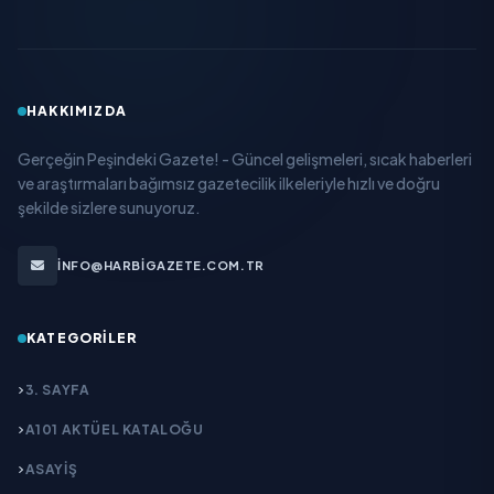
HAKKIMIZDA
Gerçeğin Peşindeki Gazete! - Güncel gelişmeleri, sıcak haberleri
ve araştırmaları bağımsız gazetecilik ilkeleriyle hızlı ve doğru
şekilde sizlere sunuyoruz.
INFO@HARBIGAZETE.COM.TR
KATEGORILER
3. SAYFA
A101 AKTÜEL KATALOĞU
ASAYİŞ