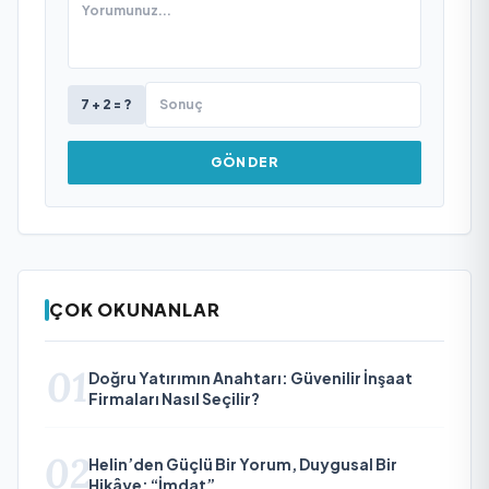
7 + 2 = ?
GÖNDER
ÇOK OKUNANLAR
01
Doğru Yatırımın Anahtarı: Güvenilir İnşaat
Firmaları Nasıl Seçilir?
02
Helin’den Güçlü Bir Yorum, Duygusal Bir
Hikâye: “İmdat”