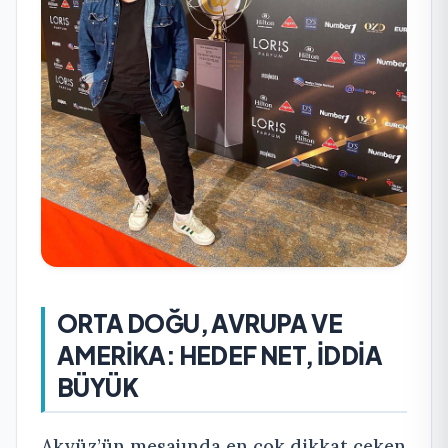
ORTA DOĞU, AVRUPA VE
AMERİKA: HEDEF NET, İDDİA
BÜYÜK
Akyüz’ün mesajında en çok dikkat çeken