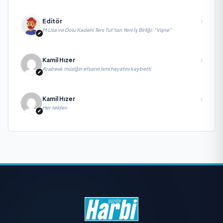
Editör
M Lisa ve Dolu Kadehi Ters Tut’tan Yeni İş Birliği: “Vişne”
Kamil Hızer
Arabesk müziğin efsane ismi hayatını kaybetti
Kamil Hızer
Her telden