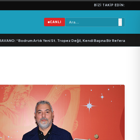
BIZI TAKIP EDIN:
CANLI
“Bodrum Artık Yeni St. Tropez Değil, Kendi Başına Bir Referans”
•
Bullas & E