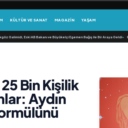
EM
KÜLTÜR VE SANAT
MAGAZİN
YAŞAM
limidi, Eski AB Bakanı ve Büyükelçi Egemen Bağış ile Bir Araya Geldi
•
RAVANO: 
25 Bin Kişilik
lar: Aydın
Formülünü