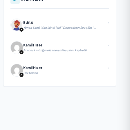
Editör
Yonca Samlı ‘dan İkinci Tekli “Donacaksın Sevgilim “
yayımlandı
Kamil Hızer
Arabesk müziğin efsane ismi hayatını kaybetti
Kamil Hızer
Her telden