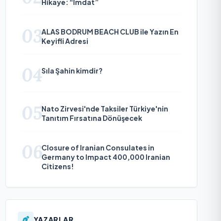
Hikâye: “İmdat”
03
ALAS BODRUM BEACH CLUB ile Yazın En
Keyifli Adresi
04
Sıla Şahin kimdir?
05
Nato Zirvesi'nde Taksiler Türkiye'nin
Tanıtım Fırsatına Dönüşecek
06
Closure of Iranian Consulates in
Germany to Impact 400,000 Iranian
Citizens!
YAZARLAR