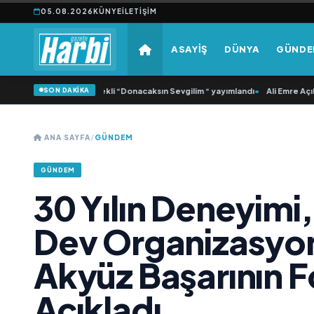
05.08.2026
KÜNYE
İLETIŞIM
ASAYİŞ
DÜNYA
GÜND
SON DAKİKA
Samlı ‘dan İkinci Tekli “Donacaksın Sevgilim “ yayımlandı
•
Ali Emre Açıkgöz Ga
ANA SAYFA
/
GÜNDEM
GÜNDEM
30 Yılın Deneyimi, 
Dev Organizasyon
Akyüz Başarının 
Açıkladı