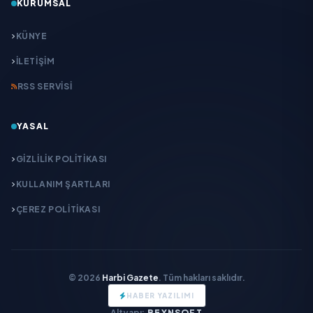
KURUMSAL
KÜNYE
İLETIŞIM
RSS SERVISI
YASAL
GIZLILIK POLITIKASI
KULLANIM ŞARTLARI
ÇEREZ POLITIKASI
© 2026
Harbi Gazete
. Tüm hakları saklıdır.
HABER YAZILIMI
Altyapı:
BEYNSOFT