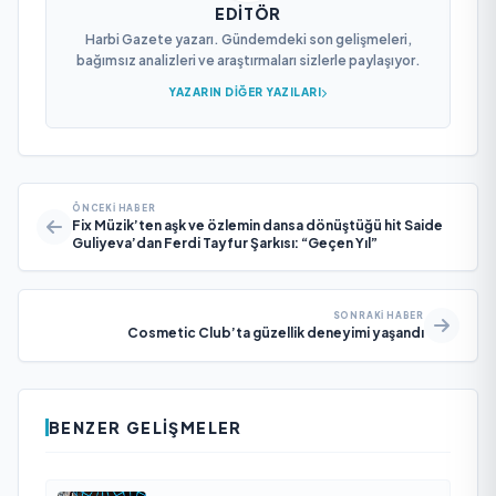
EDITÖR
Harbi Gazete yazarı. Gündemdeki son gelişmeleri,
bağımsız analizleri ve araştırmaları sizlerle paylaşıyor.
YAZARIN DIĞER YAZILARI
ÖNCEKI HABER
Fix Müzik’ten aşk ve özlemin dansa dönüştüğü hit Saide
Guliyeva’dan Ferdi Tayfur Şarkısı: “Geçen Yıl”
SONRAKI HABER
Cosmetic Club’ta güzellik deneyimi yaşandı
BENZER GELIŞMELER