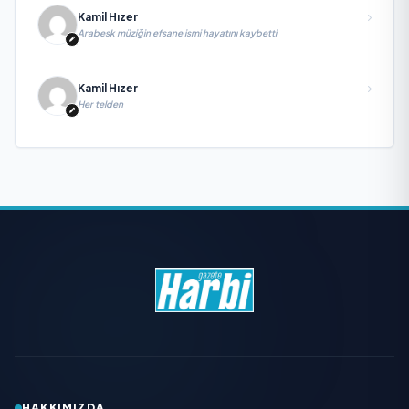
Kamil Hızer
Arabesk müziğin efsane ismi hayatını kaybetti
Kamil Hızer
Her telden
HAKKIMIZDA