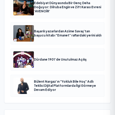
Edebiyat Dünyasında Bir Genç Deha
Doğuyor: Dilruba Engin ve Zift Karası Evreni
‘AVENOİR’
Başarılı yazarlardan Azime Savaş’tan
başucu kitabı “Emanet” raflardaki yerini aldı
Dürdane 1901’de Unutulmaz Açılış
Bülent Nargaz’ın “Yokluk Bile Hoş” Adlı
Teklisi Dijital Platformlarda İlgi Görmeye
Devam Ediyor