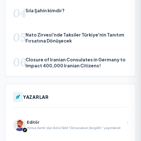
04
Sıla Şahin kimdir?
05
Nato Zirvesi'nde Taksiler Türkiye'nin Tanıtım
Fırsatına Dönüşecek
06
Closure of Iranian Consulates in Germany to
Impact 400,000 Iranian Citizens!
YAZARLAR
Editör
Yonca Samlı ‘dan İkinci Tekli “Donacaksın Sevgilim “ yayımlandı