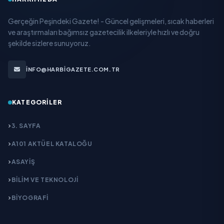
Gerçeğin Peşindeki Gazete! - Güncel gelişmeleri, sıcak haberleri
ve araştırmaları bağımsız gazetecilik ilkeleriyle hızlı ve doğru
şekilde sizlere sunuyoruz.
INFO@HARBIGAZETE.COM.TR
KATEGORILER
3. SAYFA
A101 AKTÜEL KATALOĞU
ASAYİŞ
BİLİM VE TEKNOLOJİ
BİYOGRAFİ