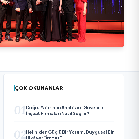
ÇOK OKUNANLAR
01
Doğru Yatırımın Anahtarı: Güvenilir
İnşaat Firmaları Nasıl Seçilir?
02
Helin’den Güçlü Bir Yorum, Duygusal Bir
Hikâye: “İmdat”