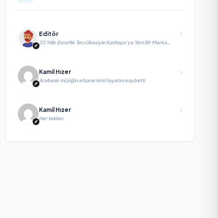
Editör
20 Yıllık Esnaflık Tecrübesiyle Kızıltepe'ye Yeni Bir Marka
Kazandırdı
Kamil Hızer
Arabesk müziğin efsane ismi hayatını kaybetti
Kamil Hızer
Her telden