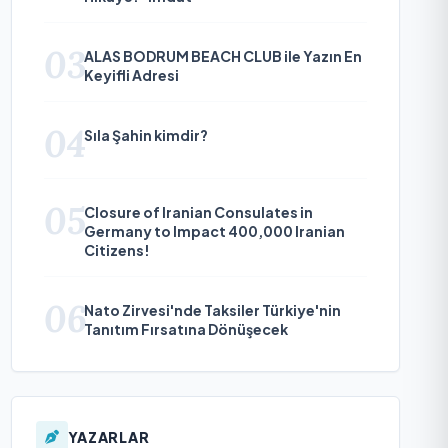
03
ALAS BODRUM BEACH CLUB ile Yazın En
Keyifli Adresi
04
Sıla Şahin kimdir?
05
Closure of Iranian Consulates in
Germany to Impact 400,000 Iranian
Citizens!
06
Nato Zirvesi'nde Taksiler Türkiye'nin
Tanıtım Fırsatına Dönüşecek
YAZARLAR