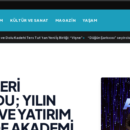
EM
KÜLTÜR VE SANAT
MAGAZİN
YAŞAM
Kadehi Ters Tut’tan Yeni İş Birliği: “Vişne”
•
“Düğün Şarkıcısı” seyircisiyle bulu
ERİ
U; YILIN
VE YATIRIM
E AKADEMİ