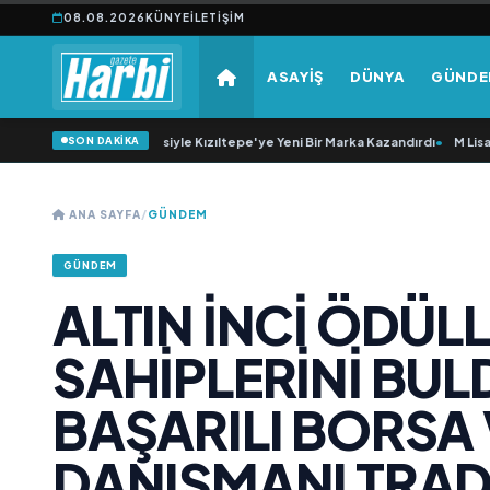
08.08.2026
KÜNYE
İLETIŞIM
ASAYİŞ
DÜNYA
GÜND
SON DAKİKA
ık Esnaflık Tecrübesiyle Kızıltepe'ye Yeni Bir Marka Kazandırdı
•
M Lisa ve Dolu 
ANA SAYFA
/
GÜNDEM
GÜNDEM
ALTIN İNCİ ÖDÜLL
SAHİPLERİNİ BULD
BAŞARILI BORSA 
DANIŞMANI TRAD