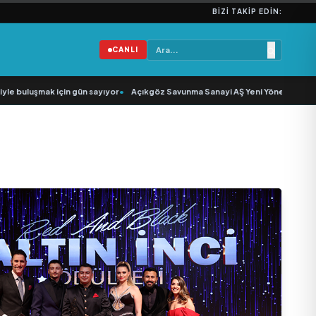
BIZI TAKIP EDIN:
CANLI
şmak için gün sayıyor
•
Açıkgöz Savunma Sanayi AŞ Yeni Yönetim Kurulunu Açı