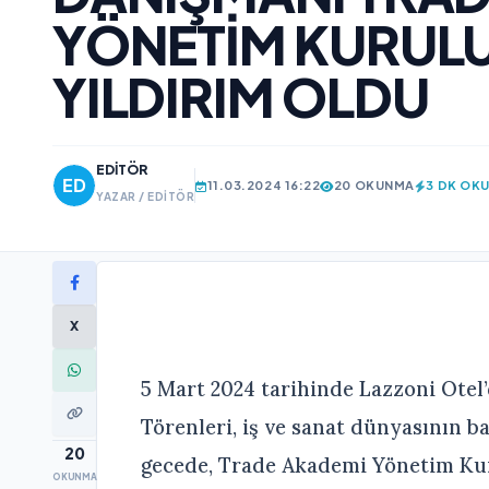
YÖNETİM KURULU
YILDIRIM OLDU
EDITÖR
11.03.2024 16:22
20 OKUNMA
3 DK OK
YAZAR / EDITÖR
X
5 Mart 2024 tarihinde Lazzoni Otel’
Törenleri, iş ve sanat dünyasının ba
20
gecede, Trade Akademi Yönetim Kurul
OKUNMA