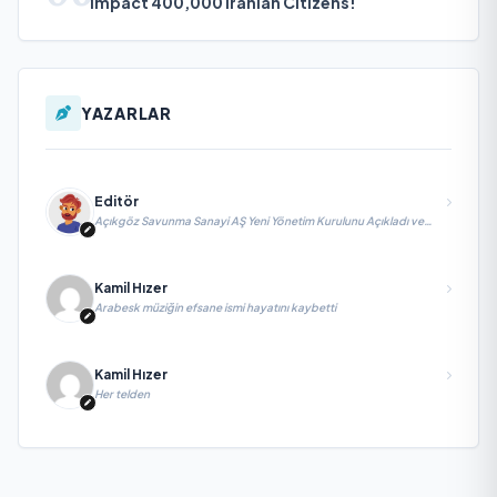
Impact 400,000 Iranian Citizens!
YAZARLAR
Editör
Açıkgöz Savunma Sanayi AŞ Yeni Yönetim Kurulunu Açıkladı ve
Savunma Sanayinde Küresel Vizyon Vurgusu
Kamil Hızer
Arabesk müziğin efsane ismi hayatını kaybetti
Kamil Hızer
Her telden