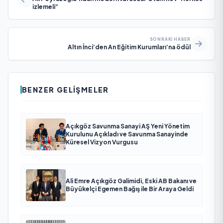
izlemeli”
SONRAKI HABER
Altın İnci’den An Eğitim Kurumları’na ödül
BENZER GELIŞMELER
Açıkgöz Savunma Sanayi AŞ Yeni Yönetim
Kurulunu Açıkladı ve Savunma Sanayinde
Küresel Vizyon Vurgusu
Ali Emre Açıkgöz Galimidi, Eski AB Bakanı ve
Büyükelçi Egemen Bağış ile Bir Araya Geldi