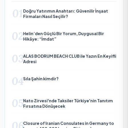
01
Doğru Yatırımın Anahtarı: Güvenilir İnşaat
Firmaları Nasıl Seçilir?
02
Helin’den Güçlü Bir Yorum, Duygusal Bir
Hikâye: “İmdat”
03
ALAS BODRUM BEACH CLUB ile Yazın En Keyifli
Adresi
04
Sıla Şahin kimdir?
05
Nato Zirvesi'nde Taksiler Türkiye'nin Tanıtım
Fırsatına Dönüşecek
06
Closure of Iranian Consulates in Germany to