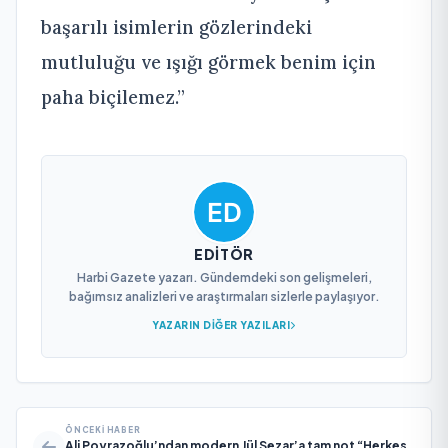
başarılı isimlerin gözlerindeki
mutluluğu ve ışığı görmek benim için
paha biçilemez.”
EDITÖR
Harbi Gazete yazarı. Gündemdeki son gelişmeleri,
bağımsız analizleri ve araştırmaları sizlerle paylaşıyor.
YAZARIN DIĞER YAZILARI
ÖNCEKI HABER
Ali Poyrazoğlu’ndan modern Jül Sezar’a tam not “Herkes