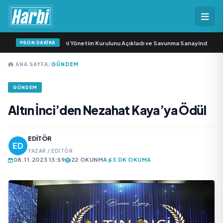
SON DAKİKA
nma Sanayi AŞ Yeni Yönetim Kurulunu Açıkladı ve Savunma Sanayinde Küresel 
ANA SAYFA
/
GÜNDEM
GÜNDEM
Altın İnci’den Nezahat Kaya’ya Ödül
EDITÖR
YAZAR / EDITÖR
08.11.2023 13:59
22 OKUNMA
3 DK OKUMA