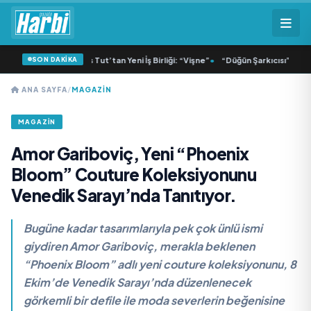
SON DAKİKA
a ve Dolu Kadehi Ters Tut’tan Yeni İş Birliği: “Vişne”
•
“Düğün Şarkıcısı” seyirci
ANA SAYFA
/
MAGAZİN
MAGAZİN
Amor Gariboviç, Yeni “Phoenix
Bloom” Couture Koleksiyonunu
Venedik Sarayı’nda Tanıtıyor.
Bugüne kadar tasarımlarıyla pek çok ünlü ismi
giydiren Amor Gariboviç, merakla beklenen
“Phoenix Bloom” adlı yeni couture koleksiyonunu, 8
Ekim’de Venedik Sarayı’nda düzenlenecek
görkemli bir defile ile moda severlerin beğenisine