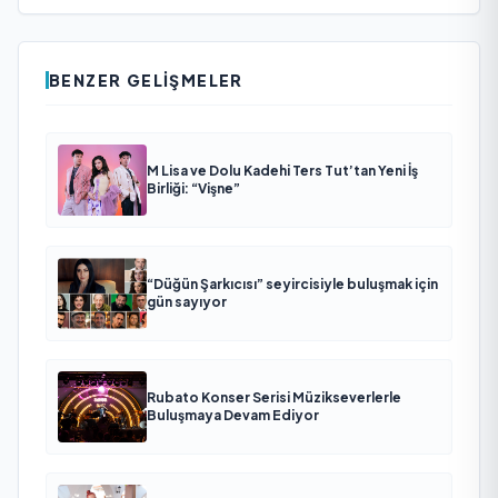
BENZER GELIŞMELER
M Lisa ve Dolu Kadehi Ters Tut’tan Yeni İş
Birliği: “Vişne”
“Düğün Şarkıcısı” seyircisiyle buluşmak için
gün sayıyor
Rubato Konser Serisi Müzikseverlerle
Buluşmaya Devam Ediyor