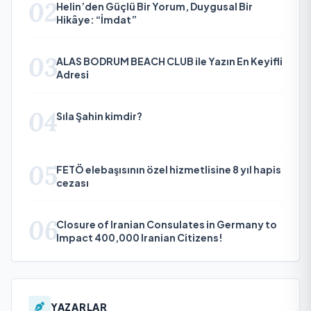
02
Helin’den Güçlü Bir Yorum, Duygusal Bir
Hikâye: “İmdat”
03
ALAS BODRUM BEACH CLUB ile Yazın En Keyifli
Adresi
04
Sıla Şahin kimdir?
05
FETÖ elebaşısının özel hizmetlisine 8 yıl hapis
cezası
06
Closure of Iranian Consulates in Germany to
Impact 400,000 Iranian Citizens!
YAZARLAR