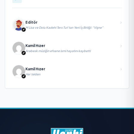
Editör
M Lisa ve Dolu Kadehi Ters Tut’tan Yeni İş Birliği: “Vişne”
Kamil Hızer
Arabesk müziğin efsane ismi hayatını kaybetti
Kamil Hızer
Her telden