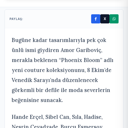
X
PAYLAŞ:
Bugüne kadar tasarımlarıyla pek çok
ünlü ismi giydiren Amor Gariboviç,
merakla beklenen “Phoenix Bloom” adlı
yeni couture koleksiyonunu, 8 Ekim’de
Venedik Sarayı’nda düzenlenecek
görkemli bir defile ile moda severlerin
beğenisine sunacak.
Hande Erçel, Sibel Can, Sıla, Hadise,
Nesrin Cevadzade, Burcu Esmersoy,