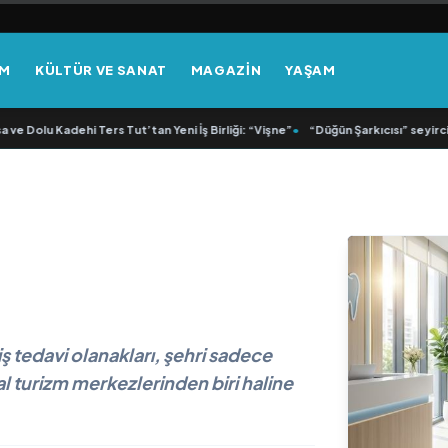
EM
KÜLTÜR VE SANAT
MAGAZİN
YAŞAM
 Dolu Kadehi Ters Tut’tan Yeni İş Birliği: “Vişne”
•
“Düğün Şarkıcısı” seyircisiy
ş tedavi olanakları, şehri sadece
l turizm merkezlerinden biri haline