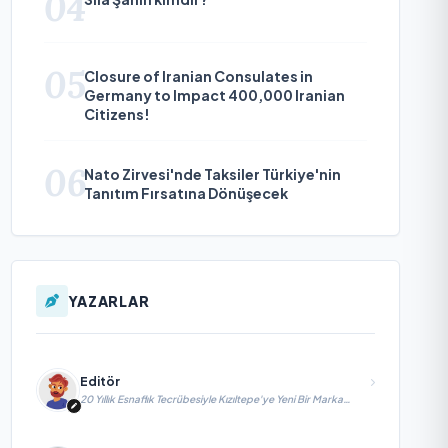
04
05
Closure of Iranian Consulates in
Germany to Impact 400,000 Iranian
Citizens!
06
Nato Zirvesi'nde Taksiler Türkiye'nin
Tanıtım Fırsatına Dönüşecek
YAZARLAR
Editör
20 Yıllık Esnaflık Tecrübesiyle Kızıltepe'ye Yeni Bir Marka
Kazandırdı