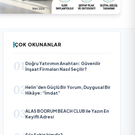
ÇOK OKUNANLAR
01
Doğru Yatırımın Anahtarı: Güvenilir
İnşaat Firmaları Nasıl Seçilir?
02
Helin’den Güçlü Bir Yorum, Duygusal Bir
Hikâye: “İmdat”
03
ALAS BODRUM BEACH CLUB ile Yazın En
Keyifli Adresi
Sıla Şahin kimdir?