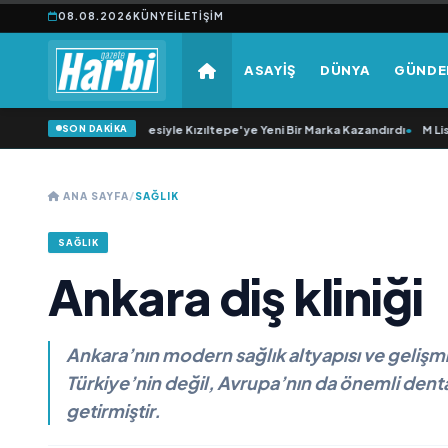
08.08.2026
KÜNYE
İLETIŞIM
ASAYİŞ
DÜNYA
GÜND
SON DAKİKA
0 Yıllık Esnaflık Tecrübesiyle Kızıltepe'ye Yeni Bir Marka Kazandırdı
•
M Lisa ve
ANA SAYFA
/
SAĞLIK
SAĞLIK
Ankara diş kliniği
Ankara’nın modern sağlık altyapısı ve gelişmi
Türkiye’nin değil, Avrupa’nın da önemli denta
getirmiştir.