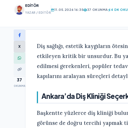
EDITÖR
11.05.2026 16:35
37 OKUNMA
4 DK OK
YAZAR / EDITÖR
Diş sağlığı, estetik kaygıların ötes
X
etkileyen kritik bir unsurdur. Bu y
edilmesi gerekenleri, popüler tedav
kapılarını aralayan süreçleri detay
37
OKUNMA
Ankara’da Diş Kliniği Seçer
Başkentte yüzlerce diş kliniği bulun
görünse de doğru tercihi yapmak titi