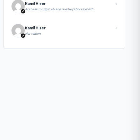
Kamil Hızer
Arabesk müziğin efsane ismi hayatını kaybetti
Kamil Hızer
Her telden