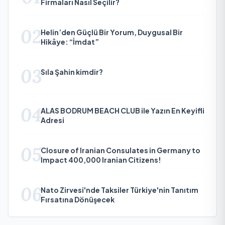
Firmaları Nasıl Seçilir?
02
Helin’den Güçlü Bir Yorum, Duygusal Bir
Hikâye: “İmdat”
03
Sıla Şahin kimdir?
04
ALAS BODRUM BEACH CLUB ile Yazın En Keyifli
Adresi
05
Closure of Iranian Consulates in Germany to
Impact 400,000 Iranian Citizens!
06
Nato Zirvesi'nde Taksiler Türkiye'nin Tanıtım
Fırsatına Dönüşecek