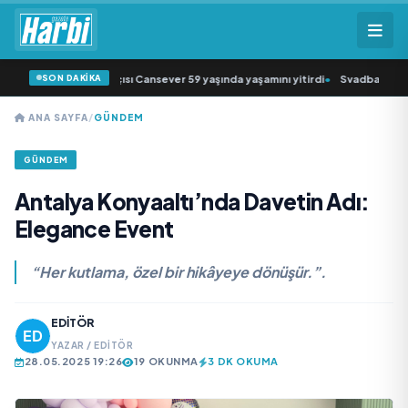
SON DAKİKA
iğin sevilen sanatçısı Cansever 59 yaşında yaşamını yitirdi
•
Svadba Zincirler
ANA SAYFA
/
GÜNDEM
GÜNDEM
Antalya Konyaaltı’nda Davetin Adı:
Elegance Event
“Her kutlama, özel bir hikâyeye dönüşür.”.
EDITÖR
YAZAR / EDITÖR
28.05.2025 19:26
19 OKUNMA
3 DK OKUMA