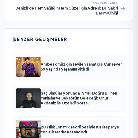
SONRAKI HABER
Denizli’de Hem Sağlığın Hem Güzelliğin Adresi: Dr. Sabri
Barım Kliniği
BENZER GELIŞMELER
Arabesk müziğin sevilen sanatçısı Cansever
59 yaşında yaşamını yitirdi
Saç Simülasyonunda (SMP) Doğru Bilinen
Yanlışlar ve Sektörün Geleceği: Onur
Akdeniz ile Özel Röportaj
20 Yıllık Esnaflık Tecrübesiyle Kızıltepe'ye
Yeni Bir Marka Kazandırdı