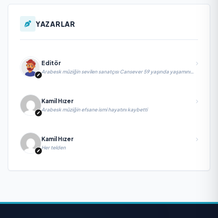
YAZARLAR
Editör
Arabesk müziğin sevilen sanatçısı Cansever 59 yaşında yaşamını
yitirdi
Kamil Hızer
Arabesk müziğin efsane ismi hayatını kaybetti
Kamil Hızer
Her telden