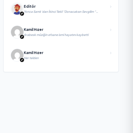
Editör
Yonca Samlı ‘dan İkinci Tekli “Donacaksın Sevgilim “
yayımlandı
Kamil Hızer
Arabesk müziğin efsane ismi hayatını kaybetti
Kamil Hızer
Her telden