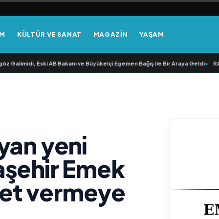
EM
KÜLTÜR VE SANAT
MAGAZİN
YAŞAM
imidi, Eski AB Bakanı ve Büyükelçi Egemen Bağış ile Bir Araya Geldi
•
RAVANO: 
yan yeni
aşehir Emek
et vermeye