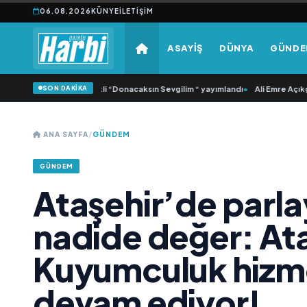
06.08.2026
KÜNYE
İLETIŞIM
ASAYİŞ
DÜNYA
GÜND
SON DAKİKA
amlı ‘dan İkinci Tekli “Donacaksın Sevgilim “ yayımlandı
•
Ali Emre Açıkgöz Gal
ANA SAYFA
/
GÜNDEM
GÜNDEM
Ataşehir’de parla
nadide değer: At
Kuyumculuk hizm
devam ediyor!