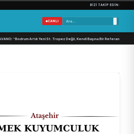
BIZI TAKIP EDIN:
CANLI
“Bodrum Artık Yeni St. Tropez Değil, Kendi Başına Bir Referans”
•
Bullas & E