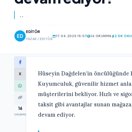
..
EDITÖR
17.04.2025 15:07
16 OKUNMA
2 DK OK
YAZAR / EDITÖR
Hüseyin Dağdelen’in öncülüğünde k
X
Kuyumculuk, güvenilir hizmet anlayı
müşterilerini bekliyor. Hızlı ve sig
taksit gibi avantajlar sunan mağaza
16
devam ediyor.
OKUNMA