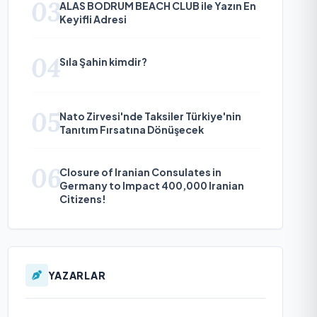
03
ALAS BODRUM BEACH CLUB ile Yazın En
Keyifli Adresi
04
Sıla Şahin kimdir?
05
Nato Zirvesi'nde Taksiler Türkiye'nin
Tanıtım Fırsatına Dönüşecek
06
Closure of Iranian Consulates in
Germany to Impact 400,000 Iranian
Citizens!
YAZARLAR