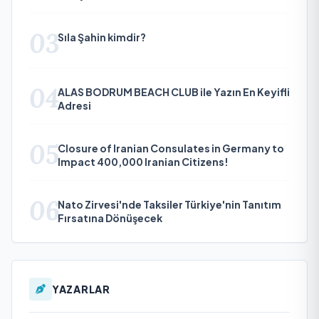
03
Sıla Şahin kimdir?
04
ALAS BODRUM BEACH CLUB ile Yazın En Keyifli
Adresi
05
Closure of Iranian Consulates in Germany to
Impact 400,000 Iranian Citizens!
06
Nato Zirvesi'nde Taksiler Türkiye'nin Tanıtım
Fırsatına Dönüşecek
YAZARLAR