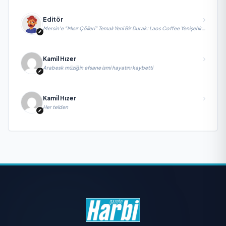
Editör
Mersin'e "Mısır Çölleri" Temalı Yeni Bir Durak: Laos Coffee Yenişehir
Kapılarını Açtı
Kamil Hızer
Arabesk müziğin efsane ismi hayatını kaybetti
Kamil Hızer
Her telden