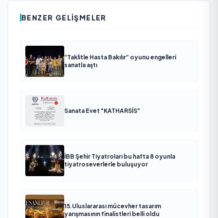
BENZER GELIŞMELER
“Taklitle Hasta Bakılır” oyunu engelleri
sanatla aştı
Sanata Evet "KATHARSİS"
İBB Şehir Tiyatroları bu hafta 8 oyunla
tiyatroseverlerle buluşuyor
15.Uluslararası mücevher tasarım
yarışmasının finalistleri belli oldu