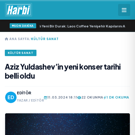
SON DAKİKA
"Mısır Çölleri" Temalı Yeni Bir Durak: Laos Coffee Yenişehir Kapılarını Açtı
•
Şo
ANA SAYFA
/
KÜLTÜR SANAT
KÜLTÜR SANAT
Aziz Yuldashev’in yeni konser tarihi
belli oldu
EDITÖR
11.03.2024 18:11
22 OKUNMA
1 DK OKUMA
YAZAR / EDITÖR