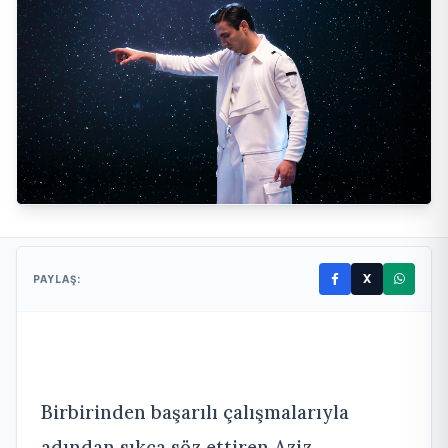
X
PAYLAŞ:
Birbirinden başarılı çalışmalarıyla
adından sıkça söz ettiren Aziz