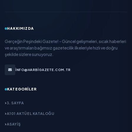
HAKKIMIZDA
Gerçeğin Peşindeki Gazete! - Güncel gelişmeleri, sıcak haberleri
ve araştırmaları bağımsız gazetecilik ilkeleriyle hızlı ve doğru
şekilde sizlere sunuyoruz.
INFO@HARBIGAZETE.COM.TR
KATEGORILER
3. SAYFA
A101 AKTÜEL KATALOĞU
ASAYİŞ