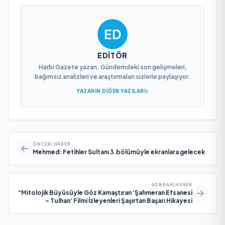
EDITÖR
Harbi Gazete yazarı. Gündemdeki son gelişmeleri,
bağımsız analizleri ve araştırmaları sizlerle paylaşıyor.
YAZARIN DIĞER YAZILARI
ÖNCEKI HABER
Mehmed: Fetihler Sultanı 3.bölümüyle ekranlara gelecek
SONRAKI HABER
“Mitolojik Büyüsüyle Göz Kamaştıran ‘Şahmeran Efsanesi
– Tulhan’ Filmi İzleyenleri Şaşırtan Başarı Hikayesi