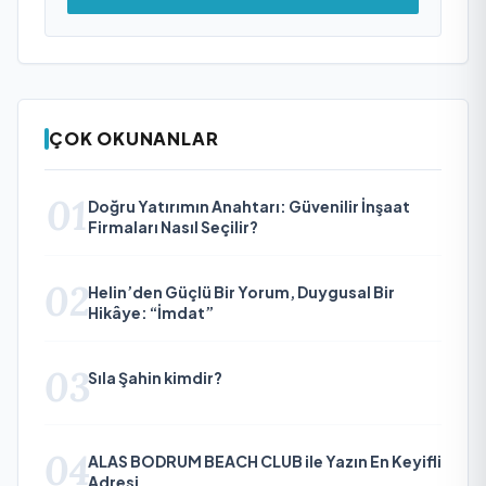
ÇOK OKUNANLAR
01
Doğru Yatırımın Anahtarı: Güvenilir İnşaat
Firmaları Nasıl Seçilir?
02
Helin’den Güçlü Bir Yorum, Duygusal Bir
Hikâye: “İmdat”
03
Sıla Şahin kimdir?
04
ALAS BODRUM BEACH CLUB ile Yazın En Keyifli
Adresi