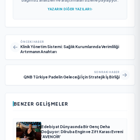
bağımsız analizleri ve araştırmaları sizlerle paylaşıyor.
YAZARIN DIĞER YAZILARI
ÖNCEKI HABER
Klinik Yönetim Sistemi: Sağlık Kurumlarında Verimliliği
Artırmanın Anahtarı
SONRAKI HABER
QNB Türkiye Padelin Geleceği İçin Stratejik İş Birliği
BENZER GELIŞMELER
Edebiyat Dünyasında Bir Genç Deha
Doğuyor: Dilruba Engin ve Zift Karası Evreni
‘AVENOİR’