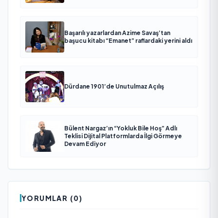
Başarılı yazarlardan Azime Savaş’tan
başucu kitabı “Emanet” raflardaki yerini aldı
Dürdane 1901’de Unutulmaz Açılış
Bülent Nargaz’ın “Yokluk Bile Hoş” Adlı
Teklisi Dijital Platformlarda İlgi Görmeye
Devam Ediyor
YORUMLAR (0)