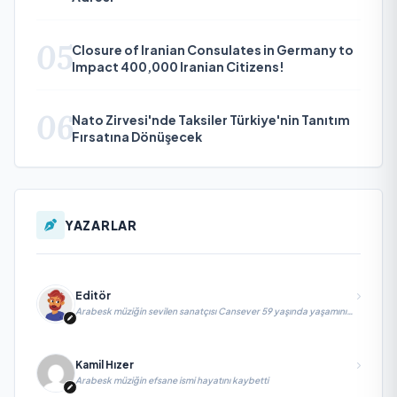
05
Closure of Iranian Consulates in Germany to
Impact 400,000 Iranian Citizens!
06
Nato Zirvesi'nde Taksiler Türkiye'nin Tanıtım
Fırsatına Dönüşecek
YAZARLAR
Editör
Arabesk müziğin sevilen sanatçısı Cansever 59 yaşında yaşamını
yitirdi
Kamil Hızer
Arabesk müziğin efsane ismi hayatını kaybetti