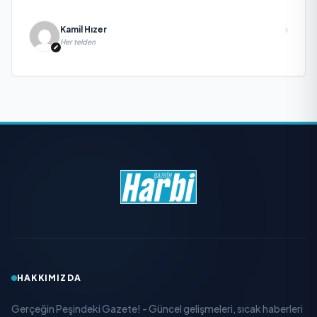
Kamil Hızer
Her telden
HAKKIMIZDA
Gerçeğin Peşindeki Gazete! - Güncel gelişmeleri, sıcak haberleri