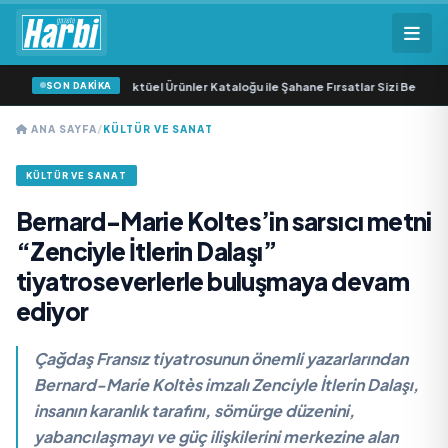
SON DAKİKA
1 Haziran 2026 Aktüel Ürünler Kataloğu ile Şahane Fırsatlar Sizi Bekliyor!
•
A1
ANA SAYFA
/
KÜLTÜR VE SANAT
KÜLTÜR VE SANAT
Bernard-Marie Koltes’in sarsıcı metni
“Zenciyle İtlerin Dalaşı”
tiyatroseverlerle buluşmaya devam
ediyor
Çağdaş Fransız tiyatrosunun önemli yazarlarından
Bernard-Marie Koltès imzalı Zenciyle İtlerin Dalaşı,
insanın karanlık tarafını, sömürge düzenini,
yabancılaşmayı ve güç ilişkilerini merkezine alan