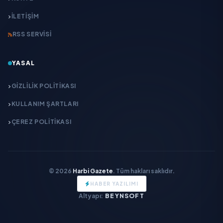
İLETIŞIM
RSS SERVISI
YASAL
GIZLILIK POLITIKASI
KULLANIM ŞARTLARI
ÇEREZ POLITIKASI
© 2026
Harbi Gazete
. Tüm hakları saklıdır.
HABER YAZILIMI
Altyapı:
BEYNSOFT