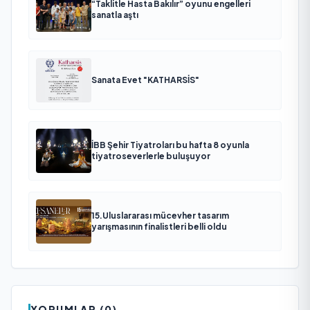
“Taklitle Hasta Bakılır” oyunu engelleri
sanatla aştı
Sanata Evet "KATHARSİS"
İBB Şehir Tiyatroları bu hafta 8 oyunla
tiyatroseverlerle buluşuyor
15.Uluslararası mücevher tasarım
yarışmasının finalistleri belli oldu
YORUMLAR (0)