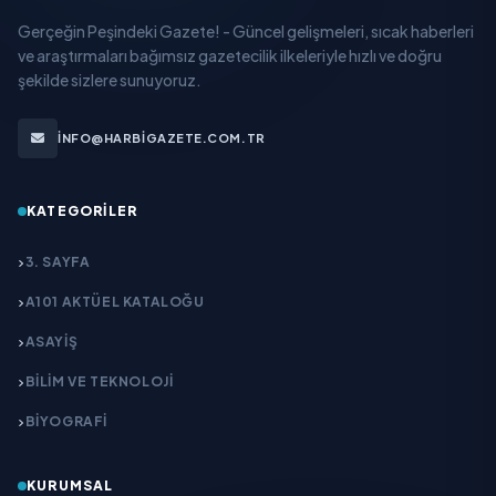
Gerçeğin Peşindeki Gazete! - Güncel gelişmeleri, sıcak haberleri
ve araştırmaları bağımsız gazetecilik ilkeleriyle hızlı ve doğru
şekilde sizlere sunuyoruz.
INFO@HARBIGAZETE.COM.TR
KATEGORILER
3. SAYFA
A101 AKTÜEL KATALOĞU
ASAYİŞ
BİLİM VE TEKNOLOJİ
BİYOGRAFİ
KURUMSAL