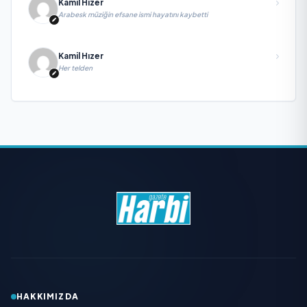
Kamil Hızer
Arabesk müziğin efsane ismi hayatını kaybetti
Kamil Hızer
Her telden
HAKKIMIZDA