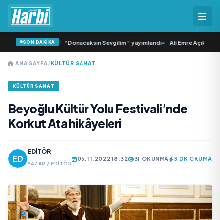
SON DAKİKA
amlı ‘dan İkinci Tekli “Donacaksın Sevgilim “ yayımlandı
•
Ali Emre Açıkgöz Gal
ANA SAYFA
/
KÜLTÜR SANAT
KÜLTÜR SANAT
Beyoğlu Kültür Yolu Festivali’nde
Korkut Ata hikâyeleri
EDITÖR
05.11.2022 18:32
31 OKUNMA
3 DK OKUMA
YAZAR / EDITÖR