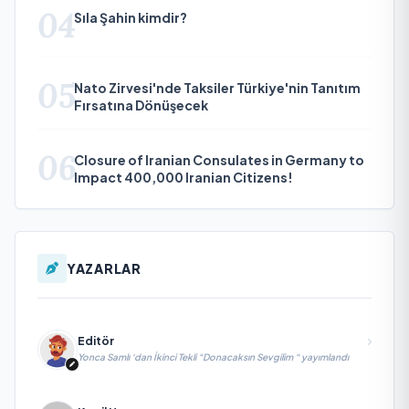
04
Sıla Şahin kimdir?
05
Nato Zirvesi'nde Taksiler Türkiye'nin Tanıtım
Fırsatına Dönüşecek
06
Closure of Iranian Consulates in Germany to
Impact 400,000 Iranian Citizens!
YAZARLAR
Editör
Yonca Samlı ‘dan İkinci Tekli “Donacaksın Sevgilim “ yayımlandı