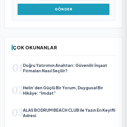
GÖNDER
ÇOK OKUNANLAR
01
Doğru Yatırımın Anahtarı: Güvenilir İnşaat
Firmaları Nasıl Seçilir?
02
Helin’den Güçlü Bir Yorum, Duygusal Bir
Hikâye: “İmdat”
03
ALAS BODRUM BEACH CLUB ile Yazın En Keyifli
Adresi