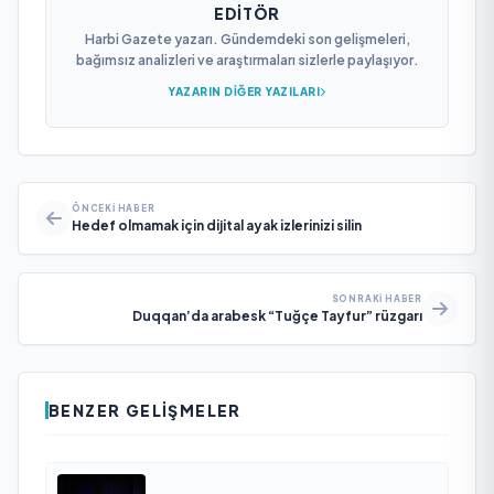
EDITÖR
Harbi Gazete yazarı. Gündemdeki son gelişmeleri,
bağımsız analizleri ve araştırmaları sizlerle paylaşıyor.
YAZARIN DIĞER YAZILARI
ÖNCEKI HABER
Hedef olmamak için dijital ayak izlerinizi silin
SONRAKI HABER
Duqqan’da arabesk “Tuğçe Tayfur” rüzgarı
BENZER GELIŞMELER