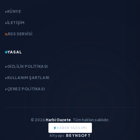
KÜNYE
İLETIŞIM
RSS SERVISI
YASAL
GIZLILIK POLITIKASI
KULLANIM ŞARTLARI
ÇEREZ POLITIKASI
© 2026
Harbi Gazete
. Tüm hakları saklıdır.
HABER YAZILIMI
Altyapı:
BEYNSOFT