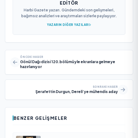
EDITÖR
Harbi Gazete yazarı. Gündemdeki son gelişmeleri,
bağımsız analizleri ve araştırmaları sizlerle paylaşıyor.
YAZARIN DIĞER YAZILARI
ÖNCEKI HABER
Gönül Dağı dizisi 120.bölümüyle ekranlara gelmeye
hazırlanıyor
SONRAKI HABER
Şerafettin Durgun, Dereli’ye mühendis aday
BENZER GELIŞMELER