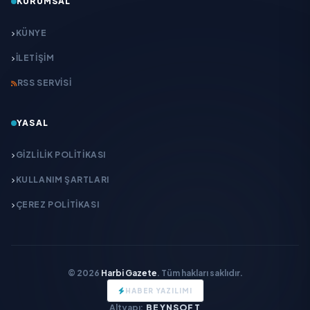
KURUMSAL
KÜNYE
İLETIŞIM
RSS SERVISI
YASAL
GIZLILIK POLITIKASI
KULLANIM ŞARTLARI
ÇEREZ POLITIKASI
© 2026
Harbi Gazete
. Tüm hakları saklıdır.
HABER YAZILIMI
Altyapı:
BEYNSOFT