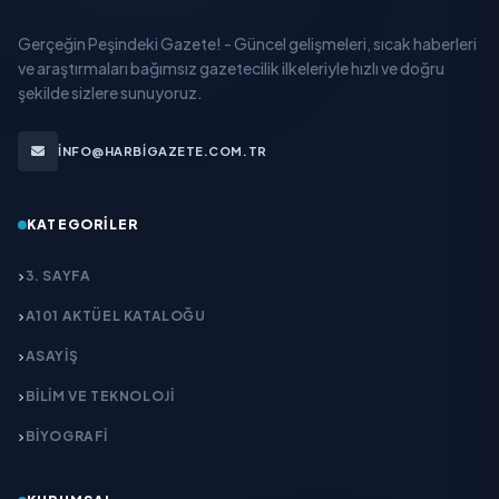
Gerçeğin Peşindeki Gazete! - Güncel gelişmeleri, sıcak haberleri
ve araştırmaları bağımsız gazetecilik ilkeleriyle hızlı ve doğru
şekilde sizlere sunuyoruz.
INFO@HARBIGAZETE.COM.TR
KATEGORILER
3. SAYFA
A101 AKTÜEL KATALOĞU
ASAYİŞ
BİLİM VE TEKNOLOJİ
BİYOGRAFİ