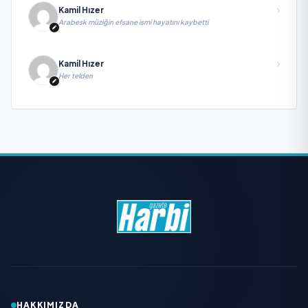
Kamil Hızer
Arabesk müziğin efsane ismi hayatını kaybetti
Kamil Hızer
Her telden
HAKKIMIZDA