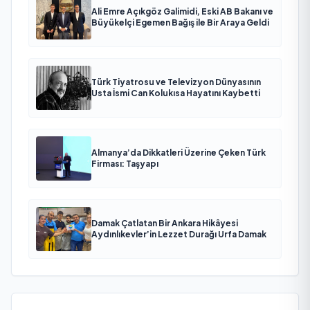
Ali Emre Açıkgöz Galimidi, Eski AB Bakanı ve
Büyükelçi Egemen Bağış ile Bir Araya Geldi
Türk Tiyatrosu ve Televizyon Dünyasının
Usta İsmi Can Kolukısa Hayatını Kaybetti
Almanya’da Dikkatleri Üzerine Çeken Türk
Firması: Taşyapı
Damak Çatlatan Bir Ankara Hikâyesi
Aydınlıkevler’in Lezzet Durağı Urfa Damak