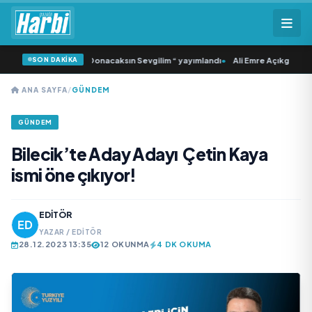
SON DAKİKA
ı ‘dan İkinci Tekli “Donacaksın Sevgilim “ yayımlandı
•
Ali Emre Açıkgöz Galimi
ANA SAYFA
/
GÜNDEM
GÜNDEM
Bilecik’te Aday Adayı Çetin Kaya
ismi öne çıkıyor!
EDITÖR
YAZAR / EDITÖR
28.12.2023 13:35
12 OKUNMA
4 DK OKUMA