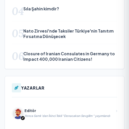
04
Sıla Şahin kimdir?
05
Nato Zirvesi'nde Taksiler Türkiye'nin Tanıtım
Fırsatına Dönüşecek
06
Closure of Iranian Consulates in Germany to
Impact 400,000 Iranian Citizens!
YAZARLAR
Editör
Yonca Samlı ‘dan İkinci Tekli “Donacaksın Sevgilim “ yayımlandı