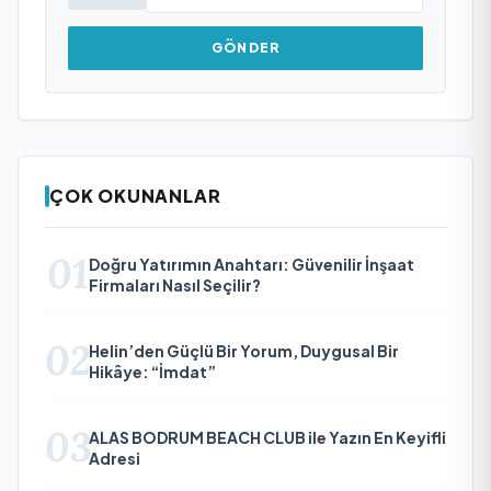
GÖNDER
ÇOK OKUNANLAR
01
Doğru Yatırımın Anahtarı: Güvenilir İnşaat
Firmaları Nasıl Seçilir?
02
Helin’den Güçlü Bir Yorum, Duygusal Bir
Hikâye: “İmdat”
03
ALAS BODRUM BEACH CLUB ile Yazın En Keyifli
Adresi