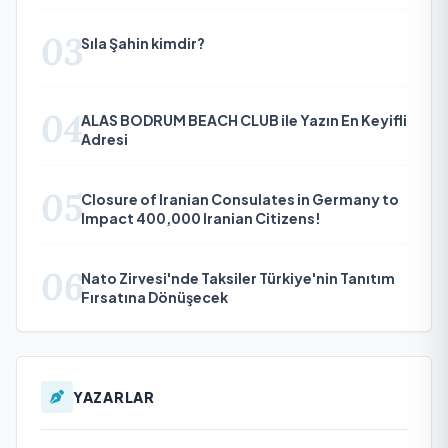
03
Sıla Şahin kimdir?
04
ALAS BODRUM BEACH CLUB ile Yazın En Keyifli
Adresi
05
Closure of Iranian Consulates in Germany to
Impact 400,000 Iranian Citizens!
06
Nato Zirvesi'nde Taksiler Türkiye'nin Tanıtım
Fırsatına Dönüşecek
YAZARLAR