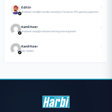
Editör
Arabesk müziğin sevilen sanatçısı Cansever 59 yaşında yaşamını
yitirdi
Kamil Hızer
Arabesk müziğin efsane ismi hayatını kaybetti
Kamil Hızer
Her telden