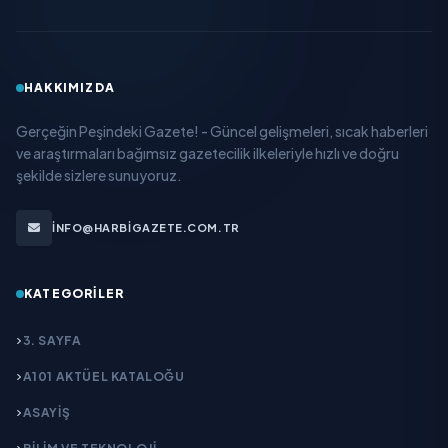
HAKKIMIZDA
Gerçeğin Peşindeki Gazete! - Güncel gelişmeleri, sıcak haberleri
ve araştırmaları bağımsız gazetecilik ilkeleriyle hızlı ve doğru
şekilde sizlere sunuyoruz.
INFO@HARBIGAZETE.COM.TR
KATEGORILER
3. SAYFA
A101 AKTÜEL KATALOĞU
ASAYİŞ