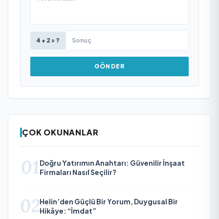
4 + 2 = ?
GÖNDER
ÇOK OKUNANLAR
01
Doğru Yatırımın Anahtarı: Güvenilir İnşaat
Firmaları Nasıl Seçilir?
02
Helin’den Güçlü Bir Yorum, Duygusal Bir
Hikâye: “İmdat”