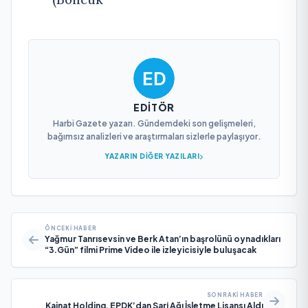
EDITÖR
Harbi Gazete yazarı. Gündemdeki son gelişmeleri,
bağımsız analizleri ve araştırmaları sizlerle paylaşıyor.
YAZARIN DIĞER YAZILARI
ÖNCEKI HABER
Yağmur Tanrısevsin ve Berk Atan’ın başrolünü oynadıkları
“3.Gün” filmi Prime Video ile izleyicisiyle buluşacak
SONRAKI HABER
Kainat Holding, EPDK’dan Sarj Ağı İşletme Lisansı Aldı