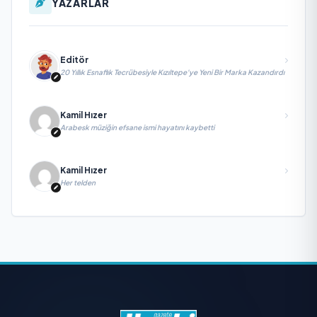
YAZARLAR
Editör
20 Yıllık Esnaflık Tecrübesiyle Kızıltepe'ye Yeni Bir Marka Kazandırdı
Kamil Hızer
Arabesk müziğin efsane ismi hayatını kaybetti
Kamil Hızer
Her telden