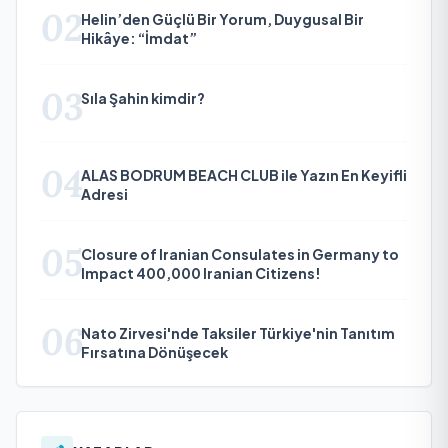
02
Helin’den Güçlü Bir Yorum, Duygusal Bir
Hikâye: “İmdat”
03
Sıla Şahin kimdir?
04
ALAS BODRUM BEACH CLUB ile Yazın En Keyifli
Adresi
05
Closure of Iranian Consulates in Germany to
Impact 400,000 Iranian Citizens!
06
Nato Zirvesi'nde Taksiler Türkiye'nin Tanıtım
Fırsatına Dönüşecek