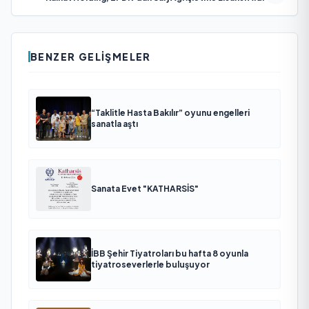
BENZER GELIŞMELER
“Taklitle Hasta Bakılır” oyunu engelleri
sanatla aştı
Sanata Evet "KATHARSİS"
İBB Şehir Tiyatroları bu hafta 8 oyunla
tiyatroseverlerle buluşuyor