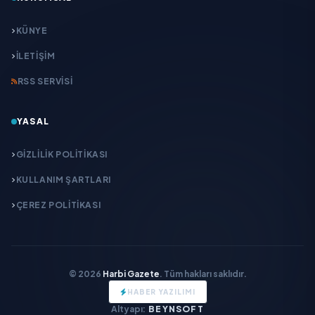
KÜNYE
İLETIŞIM
RSS SERVISI
YASAL
GIZLILIK POLITIKASI
KULLANIM ŞARTLARI
ÇEREZ POLITIKASI
© 2026
Harbi Gazete
. Tüm hakları saklıdır.
HABER YAZILIMI
Altyapı:
BEYNSOFT