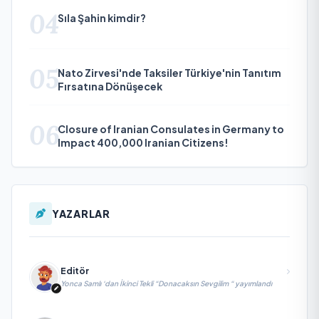
04
Sıla Şahin kimdir?
05
Nato Zirvesi'nde Taksiler Türkiye'nin Tanıtım
Fırsatına Dönüşecek
06
Closure of Iranian Consulates in Germany to
Impact 400,000 Iranian Citizens!
YAZARLAR
Editör
Yonca Samlı ‘dan İkinci Tekli “Donacaksın Sevgilim “ yayımlandı