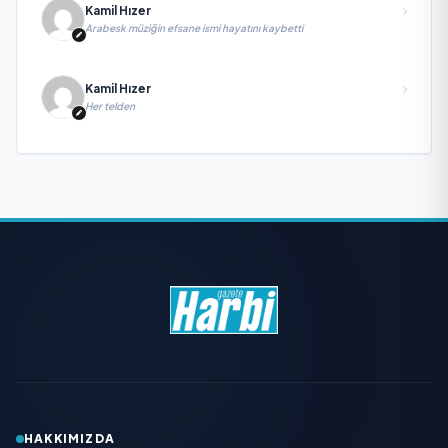
Kamil Hızer
Arabesk müziğin efsane ismi hayatını kaybetti
Kamil Hızer
Her telden
HAKKIMIZDA