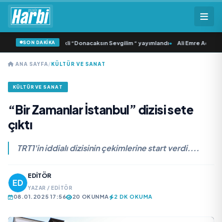
SON DAKİKA
 Samlı ‘dan İkinci Tekli “Donacaksın Sevgilim “ yayımlandı
•
Ali Emre Açıkgöz G
ANA SAYFA
/
KÜLTÜR VE SANAT
KÜLTÜR VE SANAT
“Bir Zamanlar İstanbul” dizisi sete
çıktı
TRT1'in iddialı dizisinin çekimlerine start verdi....
EDITÖR
YAZAR / EDITÖR
08.01.2025 17:56
20 OKUNMA
2 DK OKUMA