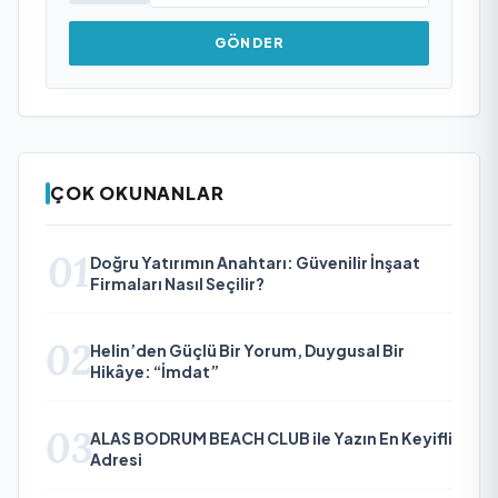
GÖNDER
ÇOK OKUNANLAR
01
Doğru Yatırımın Anahtarı: Güvenilir İnşaat
Firmaları Nasıl Seçilir?
02
Helin’den Güçlü Bir Yorum, Duygusal Bir
Hikâye: “İmdat”
03
ALAS BODRUM BEACH CLUB ile Yazın En Keyifli
Adresi