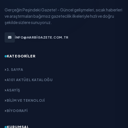
Gerçeğin Peşindeki Gazete! - Güncel gelişmeleri, sıcak haberleri
ve araştırmaları bağımsız gazetecilik ilkeleriyle hızlı ve doğru
şekilde sizlere sunuyoruz.
INFO@HARBIGAZETE.COM.TR
KATEGORILER
3. SAYFA
A101 AKTÜEL KATALOĞU
ASAYİŞ
BİLİM VE TEKNOLOJİ
BİYOGRAFİ
KURUMSAL