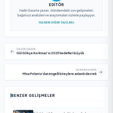
EDITÖR
Harbi Gazete yazarı. Gündemdeki son gelişmeleri,
bağımsız analizleri ve araştırmaları sizlerle paylaşıyor.
YAZARIN DIĞER YAZILARI
ÖNCEKI HABER
Gül Gökçe Korkmaz’ın 2025 hedefleri büyük
SONRAKI HABER
Mina Pırlanta’dan engelli bireylere anlamlı destek
BENZER GELIŞMELER