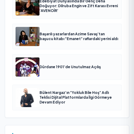
Edebiyat Dünyasında Bir Genç Deha
Doğuyor: Dilruba Engin ve Zift Karası Evreni
‘AVENOİR’
Başarılı yazarlardan Azime Savaş’tan
başucu kitabı “Emanet” raflardaki yerini aldı
Dürdane 1901’de Unutulmaz Açılış
Bülent Nargaz’ın “Yokluk Bile Hoş” Adlı
Teklisi Dijital Platformlarda İlgi Görmeye
Devam Ediyor