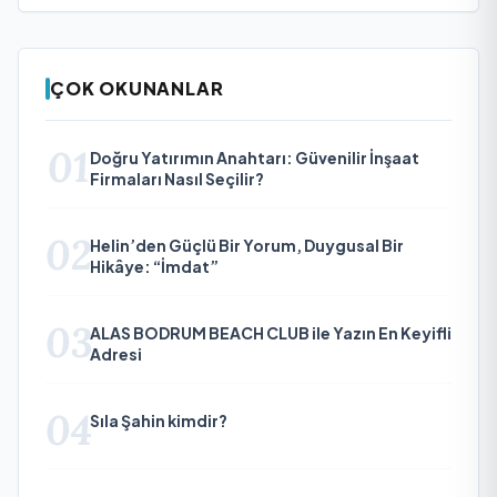
ÇOK OKUNANLAR
01
Doğru Yatırımın Anahtarı: Güvenilir İnşaat
Firmaları Nasıl Seçilir?
02
Helin’den Güçlü Bir Yorum, Duygusal Bir
Hikâye: “İmdat”
03
ALAS BODRUM BEACH CLUB ile Yazın En Keyifli
Adresi
04
Sıla Şahin kimdir?