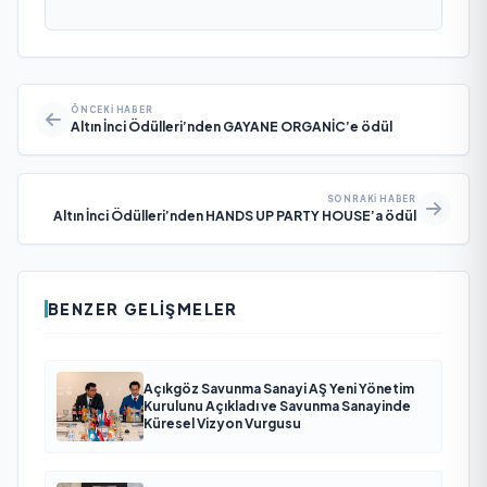
ÖNCEKI HABER
Altın İnci Ödülleri’nden GAYANE ORGANİC’e ödül
SONRAKI HABER
Altın İnci Ödülleri’nden HANDS UP PARTY HOUSE’a ödül
BENZER GELIŞMELER
Açıkgöz Savunma Sanayi AŞ Yeni Yönetim
Kurulunu Açıkladı ve Savunma Sanayinde
Küresel Vizyon Vurgusu