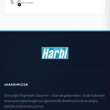
Her telden
HAKKIMIZDA
Gerçeğin Peşindeki Gazete! - Güncel gelişmeleri, sıcak haberleri
ve araştırmaları bağımsız gazetecilik ilkeleriyle hızlı ve doğru
şekilde sizlere sunuyoruz.