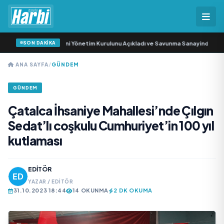
SON DAKİKA
nma Sanayi AŞ Yeni Yönetim Kurulunu Açıkladı ve Savunma Sanayinde Küresel
ANA SAYFA
/
GÜNDEM
GÜNDEM
Çatalca İhsaniye Mahallesi’nde Çılgın
Sedat’lı coşkulu Cumhuriyet’in 100 yıl
kutlaması
EDITÖR
YAZAR / EDITÖR
31.10.2023 18:44
14 OKUNMA
2 DK OKUMA