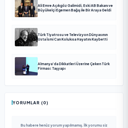
Ali Emre Açıkgöz Galimidi, Eski AB Bakanı ve
Büyükelçi Egemen Bağış ile Bir Araya Geldi
Türk Tiyatrosu ve Televizyon Dünyasının
Usta İsmi Can Kolukısa Hayatını Kaybetti
Almanya’da Dikkatleri Üzerine Çeken Türk
Firması: Taşyapı
YORUMLAR (0)
Bu habere henüz yorum yapılmamış. İlk yorumu siz