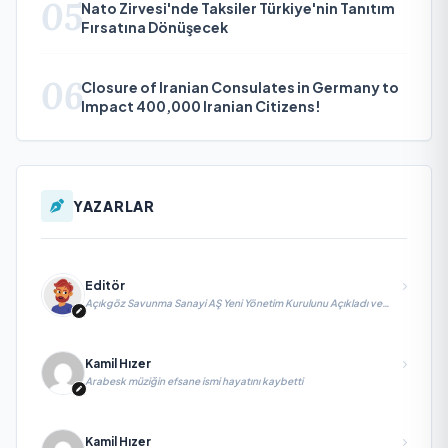
05
Nato Zirvesi'nde Taksiler Türkiye'nin Tanıtım
Fırsatına Dönüşecek
06
Closure of Iranian Consulates in Germany to
Impact 400,000 Iranian Citizens!
YAZARLAR
Editör
Açıkgöz Savunma Sanayi AŞ Yeni Yönetim Kurulunu Açıkladı ve
Savunma Sanayinde Küresel Vizyon Vurgusu
Kamil Hızer
Arabesk müziğin efsane ismi hayatını kaybetti
Kamil Hızer