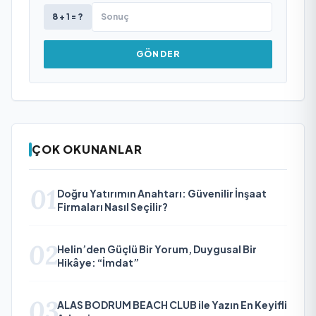
8 + 1 = ?
GÖNDER
ÇOK OKUNANLAR
01
Doğru Yatırımın Anahtarı: Güvenilir İnşaat
Firmaları Nasıl Seçilir?
02
Helin’den Güçlü Bir Yorum, Duygusal Bir
Hikâye: “İmdat”
03
ALAS BODRUM BEACH CLUB ile Yazın En Keyifli