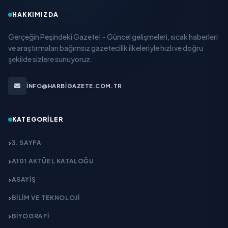
HAKKIMIZDA
Gerçeğin Peşindeki Gazete! - Güncel gelişmeleri, sıcak haberleri
ve araştırmaları bağımsız gazetecilik ilkeleriyle hızlı ve doğru
şekilde sizlere sunuyoruz.
INFO@HARBIGAZETE.COM.TR
KATEGORILER
3. SAYFA
A101 AKTÜEL KATALOĞU
ASAYİŞ
BİLİM VE TEKNOLOJİ
BİYOGRAFİ