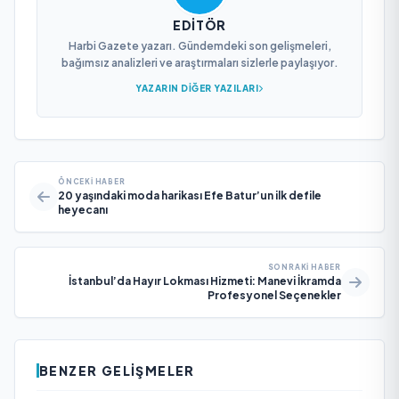
EDITÖR
Harbi Gazete yazarı. Gündemdeki son gelişmeleri,
bağımsız analizleri ve araştırmaları sizlerle paylaşıyor.
YAZARIN DIĞER YAZILARI
ÖNCEKI HABER
20 yaşındaki moda harikası Efe Batur’un ilk defile
heyecanı
SONRAKI HABER
İstanbul’da Hayır Lokması Hizmeti: Manevi İkramda
Profesyonel Seçenekler
BENZER GELIŞMELER