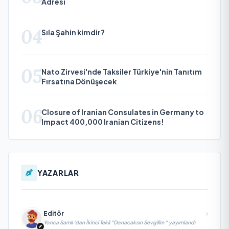
Adresi
04
Sıla Şahin kimdir?
05
Nato Zirvesi'nde Taksiler Türkiye'nin Tanıtım
Fırsatına Dönüşecek
06
Closure of Iranian Consulates in Germany to
Impact 400,000 Iranian Citizens!
YAZARLAR
Editör
Yonca Samlı ‘dan İkinci Tekli “Donacaksın Sevgilim “ yayımlandı