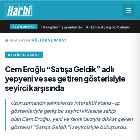
SON DAKİKA
nci Tekli “Donacaksın Sevgilim “ yayımlandı
•
Ali Emre Açıkgöz Galimidi, Eski A
ANA SAYFA
/
KÜLTÜR VE SANAT
KÜLTÜR VE SANAT
Cem Eroğlu “Satışa Geldik” adlı
yepyeni ve ses getiren gösterisiyle
seyirci karşısında
Uzun zamandır sahnelerde interaktif stand-up
gösterileriyle geniş bir seyirci kitlesine sahip
olan Cem Eroğlu, yeni ve farklı tarzıyla dikkat çeken
gösterisi “Satışa Geldik”i seyircisiyle buluşturdu.