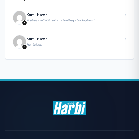
Kamil Hızer
Arabesk müziğin efsane ismi hayatını kaybetti
Kamil Hızer
Her telden