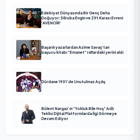
Edebiyat Dünyasında Bir Genç Deha
Doğuyor: Dilruba Engin ve Zift Karası Evreni
‘AVENOİR’
Başarılı yazarlardan Azime Savaş’tan
başucu kitabı “Emanet” raflardaki yerini aldı
Dürdane 1901’de Unutulmaz Açılış
Bülent Nargaz’ın “Yokluk Bile Hoş” Adlı
Teklisi Dijital Platformlarda İlgi Görmeye
Devam Ediyor