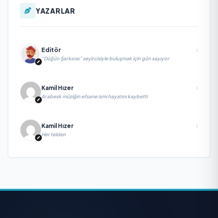
YAZARLAR
Editör
“Düğün Şarkıcısı” seyircisiyle buluşmak için gün sayıyor
Kamil Hızer
Arabesk müziğin efsane ismi hayatını kaybetti
Kamil Hızer
Her telden