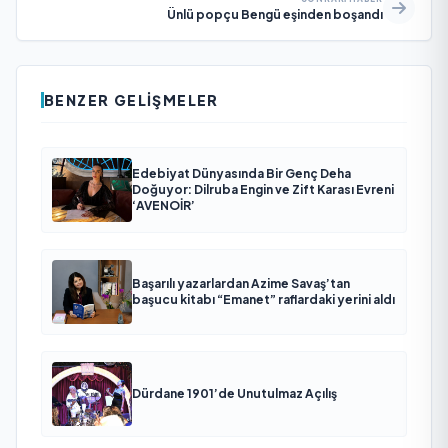
Ünlü popçu Bengü eşinden boşandı
BENZER GELIŞMELER
Edebiyat Dünyasında Bir Genç Deha
Doğuyor: Dilruba Engin ve Zift Karası Evreni
‘AVENOİR’
Başarılı yazarlardan Azime Savaş’tan
başucu kitabı “Emanet” raflardaki yerini aldı
Dürdane 1901’de Unutulmaz Açılış