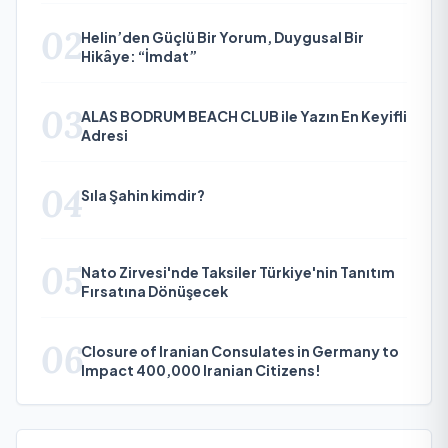
02
Helin’den Güçlü Bir Yorum, Duygusal Bir
Hikâye: “İmdat”
03
ALAS BODRUM BEACH CLUB ile Yazın En Keyifli
Adresi
04
Sıla Şahin kimdir?
05
Nato Zirvesi'nde Taksiler Türkiye'nin Tanıtım
Fırsatına Dönüşecek
06
Closure of Iranian Consulates in Germany to
Impact 400,000 Iranian Citizens!