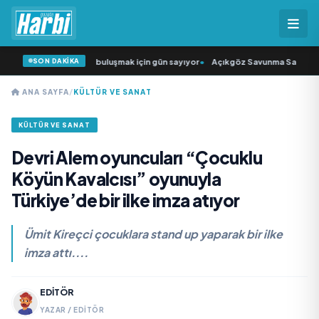
SON DAKİKA
arkıcısı” seyircisiyle buluşmak için gün sayıyor
•
Açıkgöz Savunma Sanayi AŞ Y
ANA SAYFA
/
KÜLTÜR VE SANAT
KÜLTÜR VE SANAT
Devri Alem oyuncuları “Çocuklu
Köyün Kavalcısı” oyunuyla
Türkiye’de bir ilke imza atıyor
Ümit Kireçci çocuklara stand up yaparak bir ilke
imza attı....
EDITÖR
YAZAR / EDITÖR