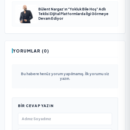
Bülent Nargaz’ın “Yokluk Bile Hoş” Adlı
Teklisi Dijital Platformlarda İlgi Görmeye
Devam Ediyor
YORUMLAR (0)
Bu habere henüz yorum yapılmamış. İlk yorumu siz
yazın.
BIR CEVAP YAZIN