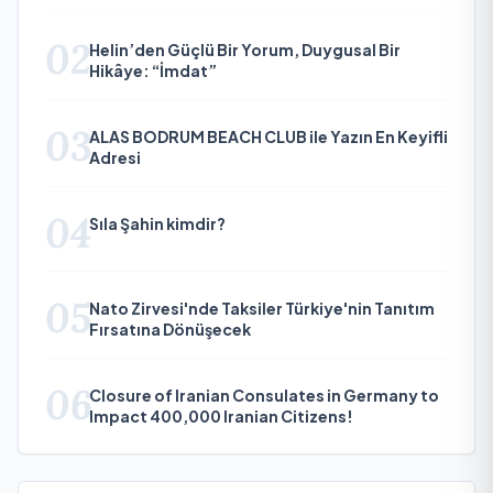
02
Helin’den Güçlü Bir Yorum, Duygusal Bir
Hikâye: “İmdat”
03
ALAS BODRUM BEACH CLUB ile Yazın En Keyifli
Adresi
04
Sıla Şahin kimdir?
05
Nato Zirvesi'nde Taksiler Türkiye'nin Tanıtım
Fırsatına Dönüşecek
06
Closure of Iranian Consulates in Germany to
Impact 400,000 Iranian Citizens!