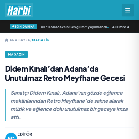
SON DAKİKA
a Samlı ‘dan İkinci Tekli “Donacaksın Sevgilim “ yayımlandı
•
Ali Emre Açıkgöz 
ANA SAYFA
/
MAGAZİN
MAGAZİN
Didem Kınalı’dan Adana’da
Unutulmaz Retro Meyfhane Gecesi
Sanatçı Didem Kınalı, Adana’nın gözde eğlence
mekânlarından Retro Meyfhane’de sahne alarak
müzik ve eğlence dolu unutulmaz bir geceye imza
attı.
EDITÖR