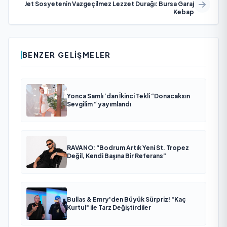
Jet Sosyetenin Vazgeçilmez Lezzet Durağı: Bursa Garaj
Kebap
BENZER GELIŞMELER
Yonca Samlı ‘dan İkinci Tekli “Donacaksın
Sevgilim “ yayımlandı
RAVANO: “Bodrum Artık Yeni St. Tropez
Değil, Kendi Başına Bir Referans”
Bullas & Emry'den Büyük Sürpriz! "Kaç
Kurtul" ile Tarz Değiştirdiler