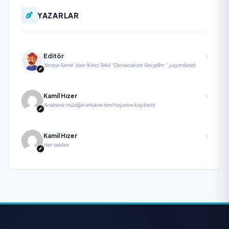
YAZARLAR
Editör
Yonca Samlı ‘dan İkinci Tekli “Donacaksın Sevgilim “ yayımlandı
Kamil Hızer
Arabesk müziğin efsane ismi hayatını kaybetti
Kamil Hızer
Her telden