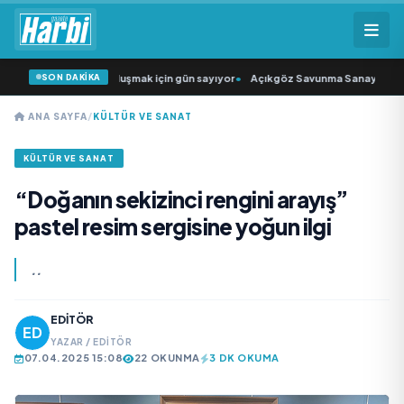
SON DAKİKA
ı” seyircisiyle buluşmak için gün sayıyor
•
Açıkgöz Savunma Sanayi AŞ Yeni Yö
ANA SAYFA
/
KÜLTÜR VE SANAT
KÜLTÜR VE SANAT
“Doğanın sekizinci rengini arayış”
pastel resim sergisine yoğun ilgi
..
EDITÖR
YAZAR / EDITÖR
07.04.2025 15:08
22 OKUNMA
3 DK OKUMA