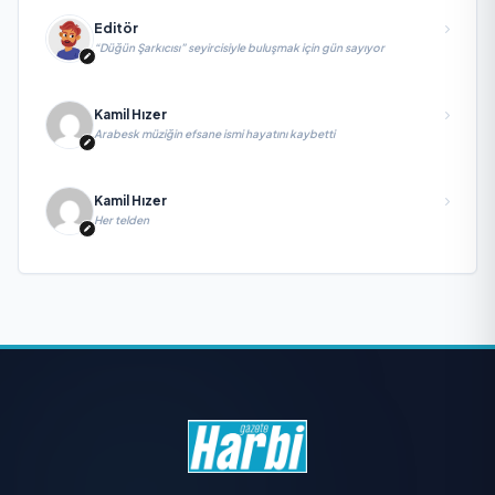
Editör
“Düğün Şarkıcısı” seyircisiyle buluşmak için gün sayıyor
Kamil Hızer
Arabesk müziğin efsane ismi hayatını kaybetti
Kamil Hızer
Her telden