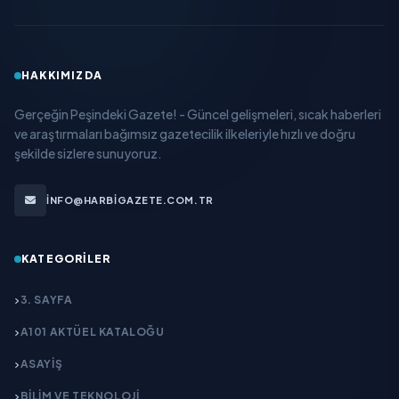
HAKKIMIZDA
Gerçeğin Peşindeki Gazete! - Güncel gelişmeleri, sıcak haberleri
ve araştırmaları bağımsız gazetecilik ilkeleriyle hızlı ve doğru
şekilde sizlere sunuyoruz.
INFO@HARBIGAZETE.COM.TR
KATEGORILER
3. SAYFA
A101 AKTÜEL KATALOĞU
ASAYİŞ
BİLİM VE TEKNOLOJİ