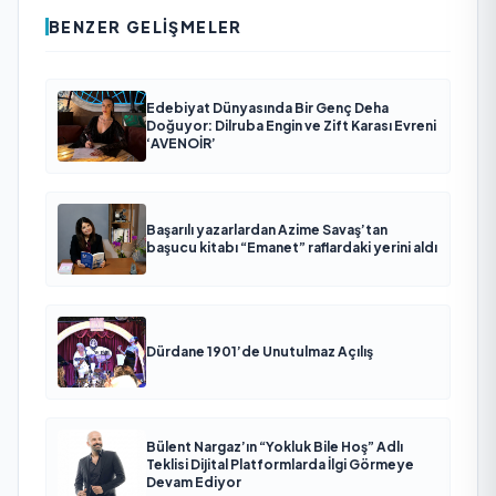
BENZER GELIŞMELER
Edebiyat Dünyasında Bir Genç Deha
Doğuyor: Dilruba Engin ve Zift Karası Evreni
‘AVENOİR’
Başarılı yazarlardan Azime Savaş’tan
başucu kitabı “Emanet” raflardaki yerini aldı
Dürdane 1901’de Unutulmaz Açılış
Bülent Nargaz’ın “Yokluk Bile Hoş” Adlı
Teklisi Dijital Platformlarda İlgi Görmeye
Devam Ediyor