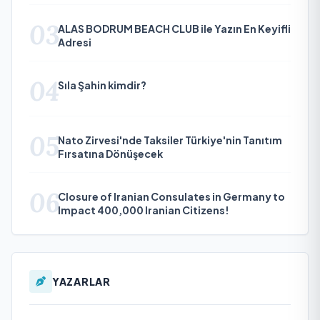
03
ALAS BODRUM BEACH CLUB ile Yazın En Keyifli
Adresi
04
Sıla Şahin kimdir?
05
Nato Zirvesi'nde Taksiler Türkiye'nin Tanıtım
Fırsatına Dönüşecek
06
Closure of Iranian Consulates in Germany to
Impact 400,000 Iranian Citizens!
YAZARLAR