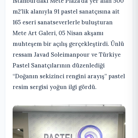
İstanbul’daki Mete Plaza’da yer alan 500
m2’lik alanıyla 91 pastel sanatçısına ait
165 eseri sanatseverlerle buluşturan
Mete Art Galeri, 05 Nisan akşamı
muhteşem bir açılış gerçekleştirdi. Ünlü
ressam Javad Soleimanpour ve Türkiye
Pastel Sanatçılarının düzenlediği
“Doğanın sekizinci rengini arayış” pastel
resim sergisi yoğun ilgi gördü.