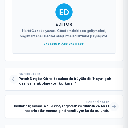
EDITÖR
Harbi Gazete yazarı. Gündemdeki son gelişmeleri,
bağımsız analizleri ve araştırmaları sizlerle paylaşıyor.
YAZARIN DIĞER YAZILARI
ÖNCEKI HABER
Petek Dinçöz Kıbrıs’ta sahnede büyüledi: “Hayat çok
kısa, yanarak ölmekten korkarım”
SONRAKI HABER
Ünlülerin iç mimarı Ahu Akın yangından korunmak ve en az
hasarla atlatmamız için önemli uyarılarda bulundu