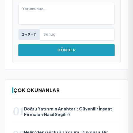
2 + 9 = ?
GÖNDER
ÇOK OKUNANLAR
01
Doğru Yatırımın Anahtarı: Güvenilir İnşaat
Firmaları Nasıl Seçilir?
Helin’den Güçlü Bir Yorum, Duygusal Bir