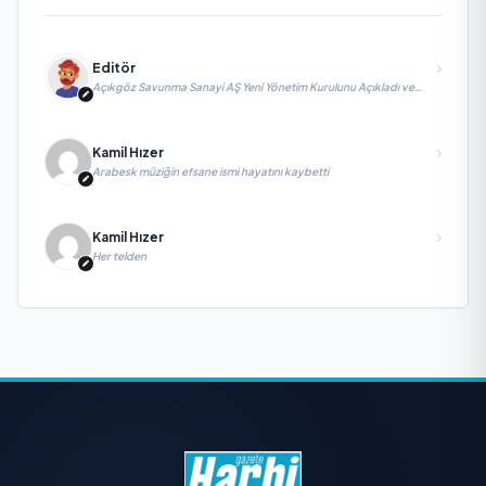
Editör
Açıkgöz Savunma Sanayi AŞ Yeni Yönetim Kurulunu Açıkladı ve
Savunma Sanayinde Küresel Vizyon Vurgusu
Kamil Hızer
Arabesk müziğin efsane ismi hayatını kaybetti
Kamil Hızer
Her telden