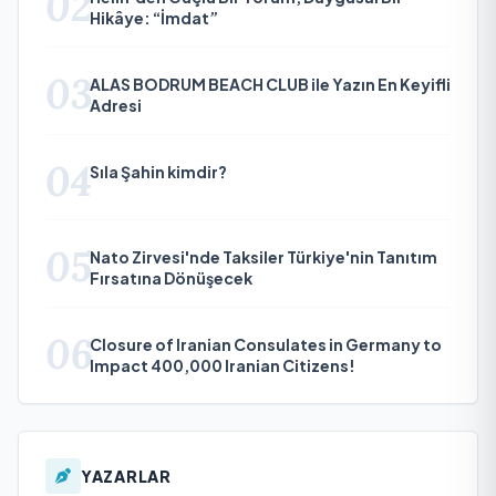
02
Hikâye: “İmdat”
03
ALAS BODRUM BEACH CLUB ile Yazın En Keyifli
Adresi
04
Sıla Şahin kimdir?
05
Nato Zirvesi'nde Taksiler Türkiye'nin Tanıtım
Fırsatına Dönüşecek
06
Closure of Iranian Consulates in Germany to
Impact 400,000 Iranian Citizens!
YAZARLAR