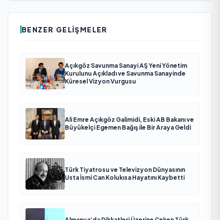
BENZER GELIŞMELER
Açıkgöz Savunma Sanayi AŞ Yeni Yönetim
Kurulunu Açıkladı ve Savunma Sanayinde
Küresel Vizyon Vurgusu
Ali Emre Açıkgöz Galimidi, Eski AB Bakanı ve
Büyükelçi Egemen Bağış ile Bir Araya Geldi
Türk Tiyatrosu ve Televizyon Dünyasının
Usta İsmi Can Kolukısa Hayatını Kaybetti
Almanya’da Dikkatleri Üzerine Çeken Türk