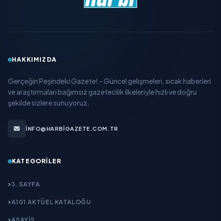
HAKKIMIZDA
Gerçeğin Peşindeki Gazete! - Güncel gelişmeleri, sıcak haberleri
ve araştırmaları bağımsız gazetecilik ilkeleriyle hızlı ve doğru
şekilde sizlere sunuyoruz.
INFO@HARBIGAZETE.COM.TR
KATEGORILER
3. SAYFA
A101 AKTÜEL KATALOĞU
ASAYİŞ