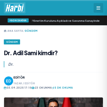
SON DAKİKA
ma Sanayi AŞ Yeni Yönetim Kurulunu Açıkladı ve Savunma Sanayinde Küresel V
ANA SAYFA
/
GÜNDEM
GÜNDEM
Dr. Adil Sami kimdir?
Dr.
EDITÖR
YAZAR / EDITÖR
03.09.2025 17:15
23 OKUNMA
5 DK OKUMA