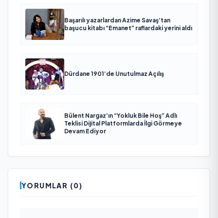
Başarılı yazarlardan Azime Savaş’tan
başucu kitabı “Emanet” raflardaki yerini aldı
Dürdane 1901’de Unutulmaz Açılış
Bülent Nargaz’ın “Yokluk Bile Hoş” Adlı
Teklisi Dijital Platformlarda İlgi Görmeye
Devam Ediyor
YORUMLAR (0)