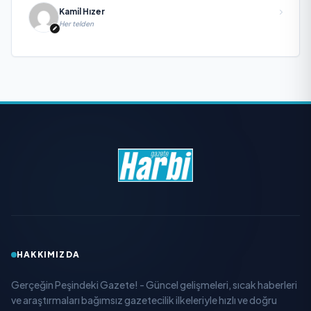
Kamil Hızer
Her telden
HAKKIMIZDA
Gerçeğin Peşindeki Gazete! - Güncel gelişmeleri, sıcak haberleri
ve araştırmaları bağımsız gazetecilik ilkeleriyle hızlı ve doğru