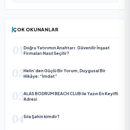
ÇOK OKUNANLAR
01
Doğru Yatırımın Anahtarı: Güvenilir İnşaat
Firmaları Nasıl Seçilir?
02
Helin’den Güçlü Bir Yorum, Duygusal Bir
Hikâye: “İmdat”
03
ALAS BODRUM BEACH CLUB ile Yazın En Keyifli
Adresi
04
Sıla Şahin kimdir?