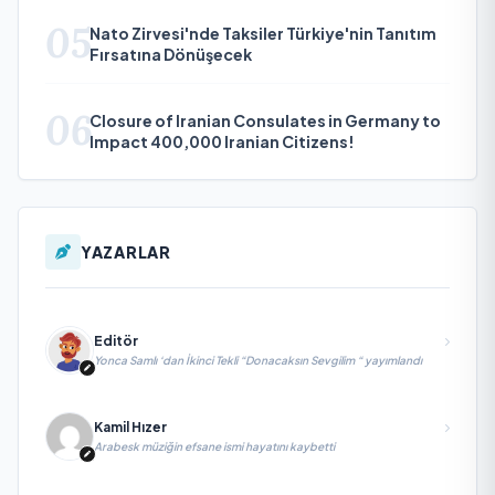
05
Nato Zirvesi'nde Taksiler Türkiye'nin Tanıtım
Fırsatına Dönüşecek
06
Closure of Iranian Consulates in Germany to
Impact 400,000 Iranian Citizens!
YAZARLAR
Editör
Yonca Samlı ‘dan İkinci Tekli “Donacaksın Sevgilim “ yayımlandı
Kamil Hızer
Arabesk müziğin efsane ismi hayatını kaybetti