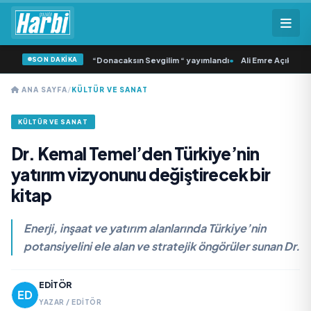
SON DAKİKA
amlı ‘dan İkinci Tekli “Donacaksın Sevgilim “ yayımlandı
•
Ali Emre Açıkgöz Gal
ANA SAYFA
/
KÜLTÜR VE SANAT
KÜLTÜR VE SANAT
Dr. Kemal Temel’den Türkiye’nin
yatırım vizyonunu değiştirecek bir
kitap
Enerji, inşaat ve yatırım alanlarında Türkiye’nin
potansiyelini ele alan ve stratejik öngörüler sunan Dr.
EDITÖR
YAZAR / EDITÖR