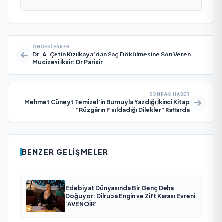
ÖNCEKI HABER
Dr. A. Çetin Kızılkaya’dan Saç Dökülmesine Son Veren
Mucizevi İksir: Dr Parixir
SONRAKI HABER
Mehmet Cüneyt Temizel’in Burnuyla Yazdığı İkinci Kitap
“Rüzgârın Fısıldadığı Dilekler” Raflarda
BENZER GELIŞMELER
Edebiyat Dünyasında Bir Genç Deha
Doğuyor: Dilruba Engin ve Zift Karası Evreni
‘AVENOİR’