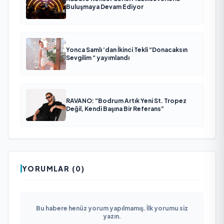
Buluşmaya Devam Ediyor
Yonca Samlı ‘dan İkinci Tekli “Donacaksın
Sevgilim “ yayımlandı
RAVANO: “Bodrum Artık Yeni St. Tropez
Değil, Kendi Başına Bir Referans”
YORUMLAR (0)
Bu habere henüz yorum yapılmamış. İlk yorumu siz
yazın.