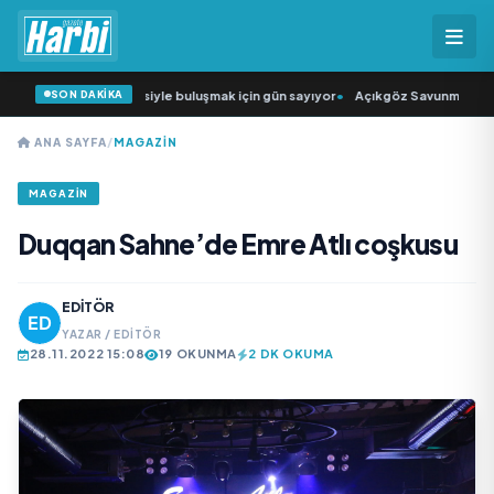
SON DAKİKA
n Şarkıcısı” seyircisiyle buluşmak için gün sayıyor
•
Açıkgöz Savunma Sanayi A
ANA SAYFA
/
MAGAZİN
MAGAZİN
Duqqan Sahne’de Emre Atlı coşkusu
EDITÖR
YAZAR / EDITÖR
28.11.2022 15:08
19 OKUNMA
2 DK OKUMA