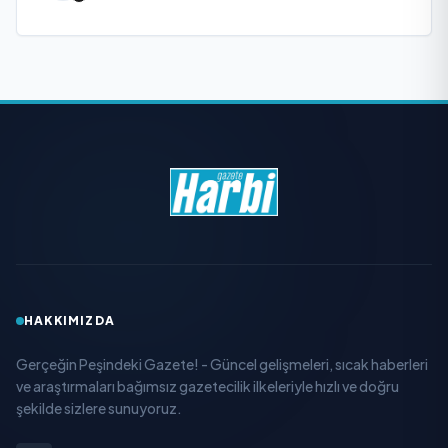
HAKKIMIZDA
Gerçeğin Peşindeki Gazete! - Güncel gelişmeleri, sıcak haberleri
ve araştırmaları bağımsız gazetecilik ilkeleriyle hızlı ve doğru
şekilde sizlere sunuyoruz.