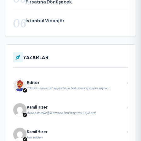
Fırsatına Dönüşecek
06
İstanbul Vidanjör
YAZARLAR
Editör
“Düğün Şarkıcısı” seyircisiyle buluşmak için gün sayıyor
Kamil Hızer
Arabesk müziğin efsane ismi hayatını kaybetti
Kamil Hızer
Her telden