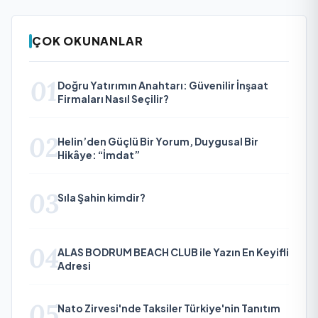
ÇOK OKUNANLAR
01
Doğru Yatırımın Anahtarı: Güvenilir İnşaat
Firmaları Nasıl Seçilir?
02
Helin’den Güçlü Bir Yorum, Duygusal Bir
Hikâye: “İmdat”
03
Sıla Şahin kimdir?
04
ALAS BODRUM BEACH CLUB ile Yazın En Keyifli
Adresi
05
Nato Zirvesi'nde Taksiler Türkiye'nin Tanıtım