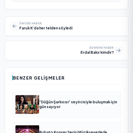
ÖNCEKI HABER
Faruk K’da her telden söyledi
SONRAKI HABER
Erdal Bakır kimdir?
BENZER GELIŞMELER
“Düğün Şarkıcısı” seyircisiyle buluşmak için
gün sayıyor
Rubato Konser Serisi Müzikseverlerle