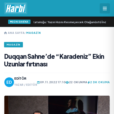
SON DAKİKA
-30 Haziran 2026 Kataloğu: Yazın Hızını Kesmeyecek Olağanüstü İndirimler!
•
ANA SAYFA
/
MAGAZİN
MAGAZİN
Duqqan Sahne’de “Karadeniz” Ekin
Uzunlar fırtınası
EDITÖR
09.11.2022 17:10
22 OKUNMA
2 DK OKUMA
YAZAR / EDITÖR