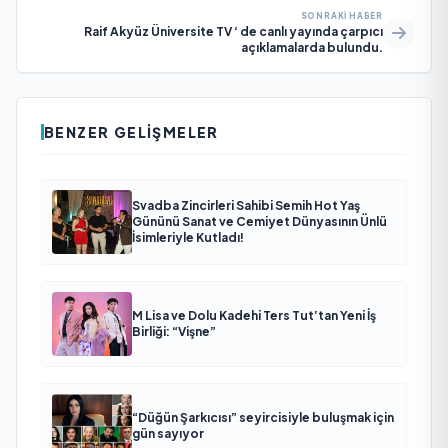
SONRAKI HABER
Raif Akyüz Üniversite TV ‘ de canlı yayında çarpıcı
açıklamalarda bulundu.
BENZER GELIŞMELER
Svadba Zincirleri Sahibi Semih Hot Yaş
Gününü Sanat ve Cemiyet Dünyasının Ünlü
İsimleriyle Kutladı!
M Lisa ve Dolu Kadehi Ters Tut’tan Yeni İş
Birliği: “Vişne”
“Düğün Şarkıcısı” seyircisiyle buluşmak için
gün sayıyor