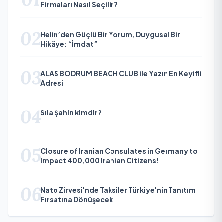
Firmaları Nasıl Seçilir?
02
Helin’den Güçlü Bir Yorum, Duygusal Bir
Hikâye: “İmdat”
03
ALAS BODRUM BEACH CLUB ile Yazın En Keyifli
Adresi
04
Sıla Şahin kimdir?
05
Closure of Iranian Consulates in Germany to
Impact 400,000 Iranian Citizens!
06
Nato Zirvesi'nde Taksiler Türkiye'nin Tanıtım
Fırsatına Dönüşecek