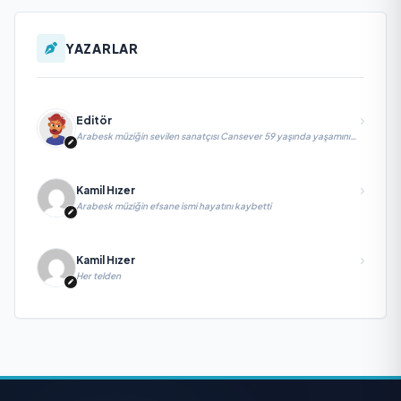
YAZARLAR
Editör
Arabesk müziğin sevilen sanatçısı Cansever 59 yaşında yaşamını
yitirdi
Kamil Hızer
Arabesk müziğin efsane ismi hayatını kaybetti
Kamil Hızer
Her telden