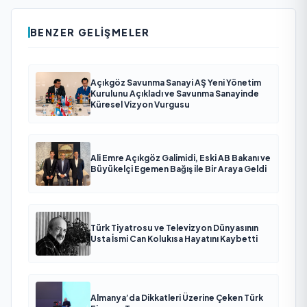
BENZER GELIŞMELER
Açıkgöz Savunma Sanayi AŞ Yeni Yönetim
Kurulunu Açıkladı ve Savunma Sanayinde
Küresel Vizyon Vurgusu
Ali Emre Açıkgöz Galimidi, Eski AB Bakanı ve
Büyükelçi Egemen Bağış ile Bir Araya Geldi
Türk Tiyatrosu ve Televizyon Dünyasının
Usta İsmi Can Kolukısa Hayatını Kaybetti
Almanya’da Dikkatleri Üzerine Çeken Türk