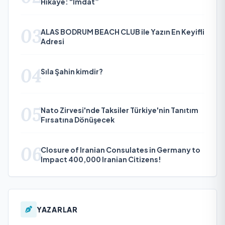
Hikâye: “İmdat”
03
ALAS BODRUM BEACH CLUB ile Yazın En Keyifli
Adresi
04
Sıla Şahin kimdir?
05
Nato Zirvesi'nde Taksiler Türkiye'nin Tanıtım
Fırsatına Dönüşecek
06
Closure of Iranian Consulates in Germany to
Impact 400,000 Iranian Citizens!
YAZARLAR