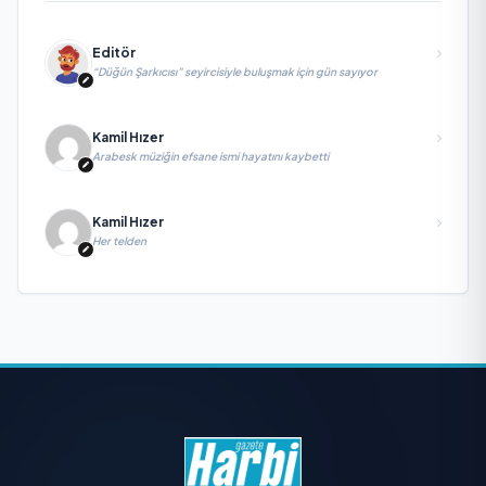
Editör
“Düğün Şarkıcısı” seyircisiyle buluşmak için gün sayıyor
Kamil Hızer
Arabesk müziğin efsane ismi hayatını kaybetti
Kamil Hızer
Her telden