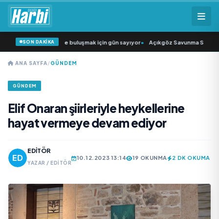
SON DAKİKA
arkıcısı” seyircisiyle buluşmak için gün sayıyor
•
Açıkgöz Savunma Sanayi AŞ 
ANA SAYFA
/
GÜNDEM
GÜNDEM
Elif Onaran şiirleriyle heykellerine
hayat vermeye devam ediyor
EDITÖR
10.12.2023 13:14
19 OKUNMA
2 DK OKUMA
YAZAR / EDITÖR