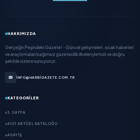
HAKKIMIZDA
Gerçeğin Peşindeki Gazete! - Güncel gelişmeleri, sıcak haberleri
ve araştırmaları bağımsız gazetecilik ilkeleriyle hızlı ve doğru
şekilde sizlere sunuyoruz.
INFO@HARBIGAZETE.COM.TR
KATEGORILER
3. SAYFA
A101 AKTÜEL KATALOĞU
ASAYİŞ