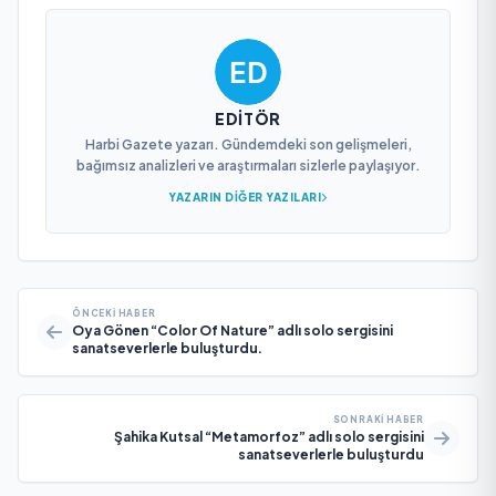
EDITÖR
Harbi Gazete yazarı. Gündemdeki son gelişmeleri,
bağımsız analizleri ve araştırmaları sizlerle paylaşıyor.
YAZARIN DIĞER YAZILARI
ÖNCEKI HABER
Oya Gönen “Color Of Nature” adlı solo sergisini
sanatseverlerle buluşturdu.
SONRAKI HABER
Şahika Kutsal “Metamorfoz” adlı solo sergisini
sanatseverlerle buluşturdu