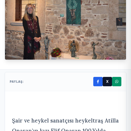
X
PAYLAŞ:
Şair ve heykel sanatçısı heykeltraş Atilla
Onaran’ın kızı Elif Onaran 100.Yılda