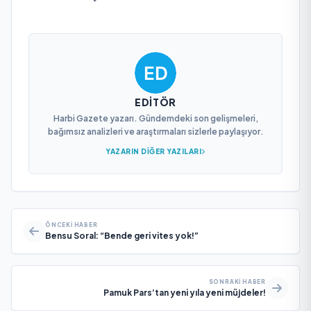
EDITÖR
Harbi Gazete yazarı. Gündemdeki son gelişmeleri,
bağımsız analizleri ve araştırmaları sizlerle paylaşıyor.
YAZARIN DIĞER YAZILARI
ÖNCEKI HABER
Bensu Soral: “Bende geri vites yok!”
SONRAKI HABER
Pamuk Pars’tan yeni yıla yeni müjdeler!