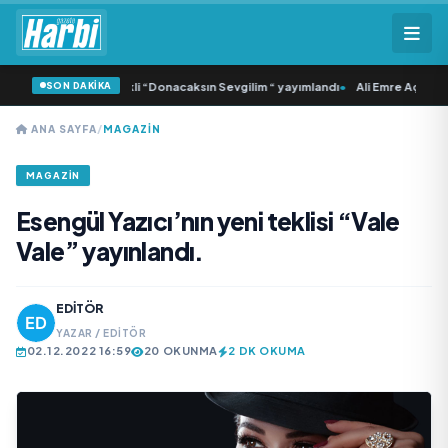
SON DAKİKA
 Samlı ‘dan İkinci Tekli “Donacaksın Sevgilim “ yayımlandı
•
Ali Emre Açıkgöz G
ANA SAYFA
/
MAGAZİN
MAGAZİN
Esengül Yazıcı’nın yeni teklisi “Vale
Vale” yayınlandı.
EDITÖR
YAZAR / EDITÖR
02.12.2022 16:59
20 OKUNMA
2 DK OKUMA