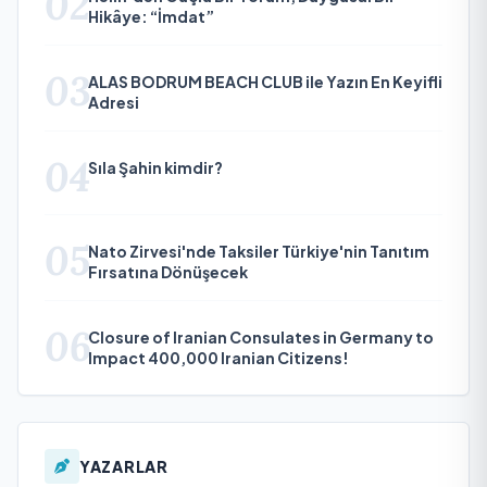
02
Hikâye: “İmdat”
03
ALAS BODRUM BEACH CLUB ile Yazın En Keyifli
Adresi
04
Sıla Şahin kimdir?
05
Nato Zirvesi'nde Taksiler Türkiye'nin Tanıtım
Fırsatına Dönüşecek
06
Closure of Iranian Consulates in Germany to
Impact 400,000 Iranian Citizens!
YAZARLAR