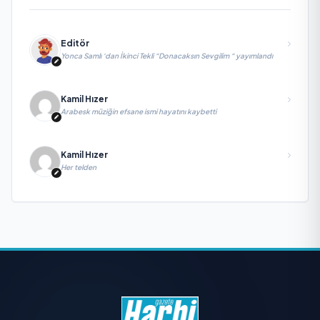
Editör
Yonca Samlı ‘dan İkinci Tekli “Donacaksın Sevgilim “ yayımlandı
Kamil Hızer
Arabesk müziğin efsane ismi hayatını kaybetti
Kamil Hızer
Her telden