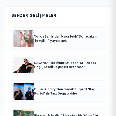
BENZER GELIŞMELER
Yonca Samlı ‘dan İkinci Tekli “Donacaksın
Sevgilim “ yayımlandı
RAVANO: “Bodrum Artık Yeni St. Tropez
Değil, Kendi Başına Bir Referans”
Bullas & Emry'den Büyük Sürpriz! "Kaç
Kurtul" ile Tarz Değiştirdiler
Ela Nur, İlk Teklisi “Bir Nefes Bir Gölge” ile