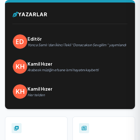
YAZARLAR
Editör
Yonca Samlı ‘dan İkinci Tekli “Donacaksın Sevgilim “ yayımlandı
Kamil Hızer
Arabesk müziğin efsane ismi hayatını kaybetti
Kamil Hızer
Her telden