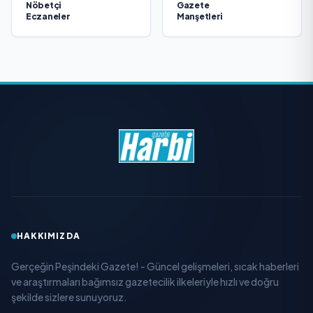
Nöbetçi
Gazete
Eczaneler
Manşetleri
HAKKIMIZDA
Gerçeğin Peşindeki Gazete! - Güncel gelişmeleri, sıcak haberleri
ve araştırmaları bağımsız gazetecilik ilkeleriyle hızlı ve doğru
şekilde sizlere sunuyoruz.