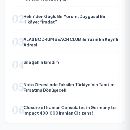
02
Helin’den Güçlü Bir Yorum, Duygusal Bir
Hikâye: “İmdat”
03
ALAS BODRUM BEACH CLUB ile Yazın En Keyifli
Adresi
04
Sıla Şahin kimdir?
05
Nato Zirvesi'nde Taksiler Türkiye'nin Tanıtım
Fırsatına Dönüşecek
06
Closure of Iranian Consulates in Germany to
Impact 400,000 Iranian Citizens!