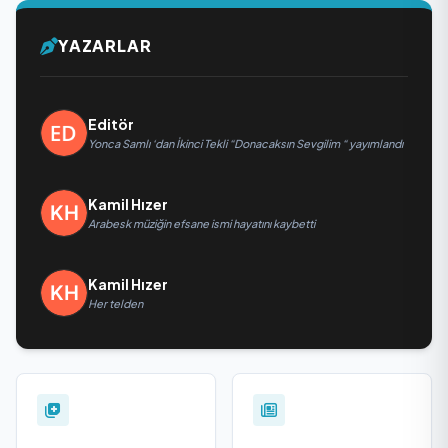
YAZARLAR
Editör
Yonca Samlı ‘dan İkinci Tekli “Donacaksın Sevgilim “ yayımlandı
Kamil Hızer
Arabesk müziğin efsane ismi hayatını kaybetti
Kamil Hızer
Her telden