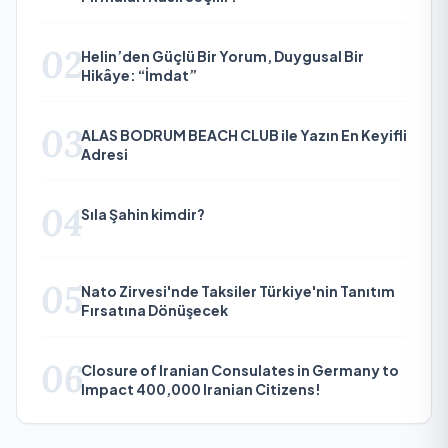
02
Helin’den Güçlü Bir Yorum, Duygusal Bir
Hikâye: “İmdat”
03
ALAS BODRUM BEACH CLUB ile Yazın En Keyifli
Adresi
04
Sıla Şahin kimdir?
05
Nato Zirvesi'nde Taksiler Türkiye'nin Tanıtım
Fırsatına Dönüşecek
06
Closure of Iranian Consulates in Germany to
Impact 400,000 Iranian Citizens!