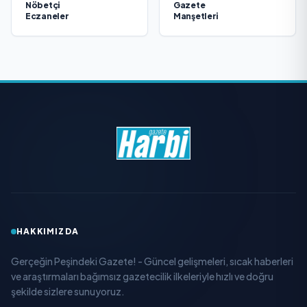
Nöbetçi
Gazete
Eczaneler
Manşetleri
HAKKIMIZDA
Gerçeğin Peşindeki Gazete! - Güncel gelişmeleri, sıcak haberleri
ve araştırmaları bağımsız gazetecilik ilkeleriyle hızlı ve doğru
şekilde sizlere sunuyoruz.