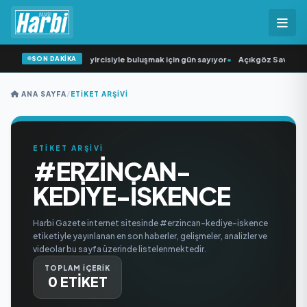
SON DAKİKA
“Düğün Şarkıcısı” seyircisiyle buluşmak için gün sayıyor
•
Açıkgöz Savunma S
ANA SAYFA
/
ETIKET ARŞIVI
ETİKET ARŞİVİ
#ERZINCAN-
KEDIYE-ISKENCE
Harbi Gazete internet sitesinde #erzincan-kediye-iskence
etiketiyle yayınlanan en son haberler, gelişmeler, analizler ve
videolar bu sayfa üzerinde listelenmektedir.
TOPLAM İÇERİK
0 ETİKET