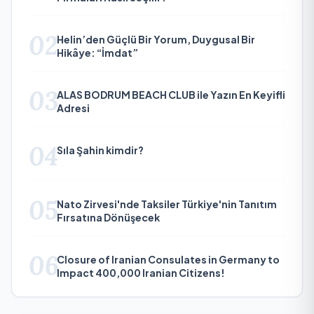
02
Helin’den Güçlü Bir Yorum, Duygusal Bir
Hikâye: “İmdat”
03
ALAS BODRUM BEACH CLUB ile Yazın En Keyifli
Adresi
04
Sıla Şahin kimdir?
05
Nato Zirvesi'nde Taksiler Türkiye'nin Tanıtım
Fırsatına Dönüşecek
06
Closure of Iranian Consulates in Germany to
Impact 400,000 Iranian Citizens!