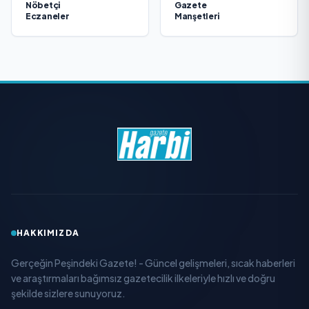
Nöbetçi
Gazete
Eczaneler
Manşetleri
HAKKIMIZDA
Gerçeğin Peşindeki Gazete! - Güncel gelişmeleri, sıcak haberleri
ve araştırmaları bağımsız gazetecilik ilkeleriyle hızlı ve doğru
şekilde sizlere sunuyoruz.