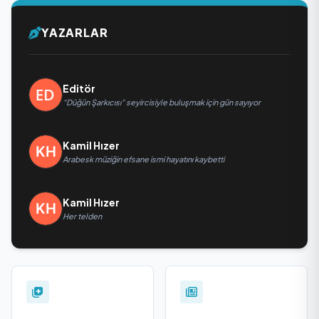
YAZARLAR
Editör
“Düğün Şarkıcısı” seyircisiyle buluşmak için gün sayıyor
Kamil Hızer
Arabesk müziğin efsane ismi hayatını kaybetti
Kamil Hızer
Her telden