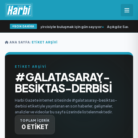
SON DAKİKA
“Düğün Şarkıcısı” seyircisiyle buluşmak için gün sayıyor
•
Açıkgöz Savunma S
ANA SAYFA
/
ETIKET ARŞIVI
ETİKET ARŞİVİ
#GALATASARAY-
BESIKTAS-DERBISI
Harbi Gazete internet sitesinde #galatasaray-besiktas-
derbisi etiketiyle yayınlanan en son haberler, gelişmeler,
analizler ve videolar bu sayfa üzerinde listelenmektedir.
TOPLAM İÇERİK
0 ETİKET