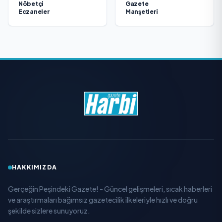
Nöbetçi
Gazete
Eczaneler
Manşetleri
HAKKIMIZDA
Gerçeğin Peşindeki Gazete! - Güncel gelişmeleri, sıcak haberleri
ve araştırmaları bağımsız gazetecilik ilkeleriyle hızlı ve doğru
şekilde sizlere sunuyoruz.