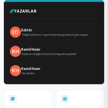
YAZARLAR
Editör
“Düğün Şarkıcısı” seyircisiyle buluşmak için gün sayıyor
Kamil Hızer
Arabesk müziğin efsane ismi hayatını kaybetti
Kamil Hızer
Her telden