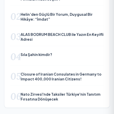
02
Helin’den Güçlü Bir Yorum, Duygusal Bir
Hikâye: “İmdat”
03
ALAS BODRUM BEACH CLUB ile Yazın En Keyifli
Adresi
04
Sıla Şahin kimdir?
05
Closure of Iranian Consulates in Germany to
Impact 400,000 Iranian Citizens!
06
Nato Zirvesi'nde Taksiler Türkiye'nin Tanıtım
Fırsatına Dönüşecek