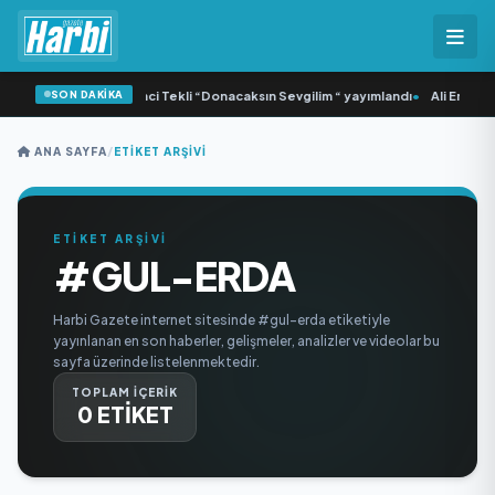
SON DAKİKA
Yonca Samlı ‘dan İkinci Tekli “Donacaksın Sevgilim “ yayımlandı
•
Ali Emre Aç
ANA SAYFA
/
ETIKET ARŞIVI
ETİKET ARŞİVİ
#GUL-ERDA
Harbi Gazete internet sitesinde #gul-erda etiketiyle
yayınlanan en son haberler, gelişmeler, analizler ve videolar bu
sayfa üzerinde listelenmektedir.
TOPLAM İÇERİK
0 ETİKET