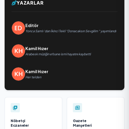
YAZARLAR
Editör
Yonca Samlı ‘dan İkinci Tekli “Donacaksın Sevgilim “ yayımlandı
Kamil Hızer
Arabesk müziğin efsane ismi hayatını kaybetti
Kamil Hızer
Her telden
Nöbetçi
Gazete
Eczaneler
Manşetleri