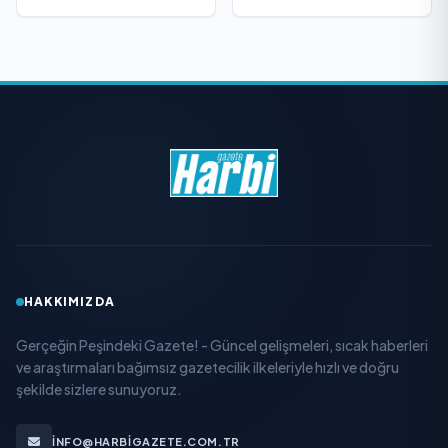
HAKKIMIZDA
Gerçeğin Peşindeki Gazete! - Güncel gelişmeleri, sıcak haberleri
ve araştırmaları bağımsız gazetecilik ilkeleriyle hızlı ve doğru
şekilde sizlere sunuyoruz.
INFO@HARBIGAZETE.COM.TR