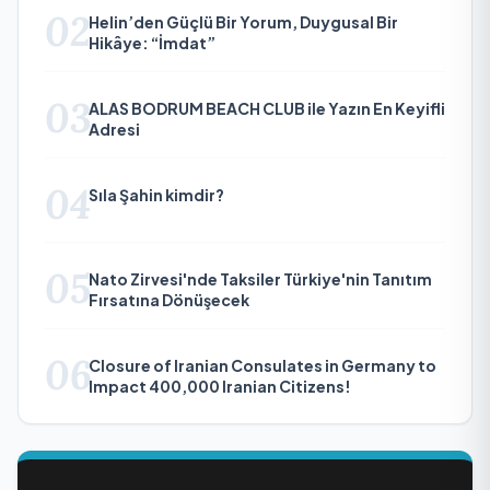
02
Helin’den Güçlü Bir Yorum, Duygusal Bir
Hikâye: “İmdat”
03
ALAS BODRUM BEACH CLUB ile Yazın En Keyifli
Adresi
04
Sıla Şahin kimdir?
05
Nato Zirvesi'nde Taksiler Türkiye'nin Tanıtım
Fırsatına Dönüşecek
06
Closure of Iranian Consulates in Germany to
Impact 400,000 Iranian Citizens!