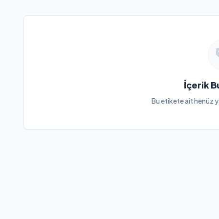
İçerik 
Bu etikete ait henüz y