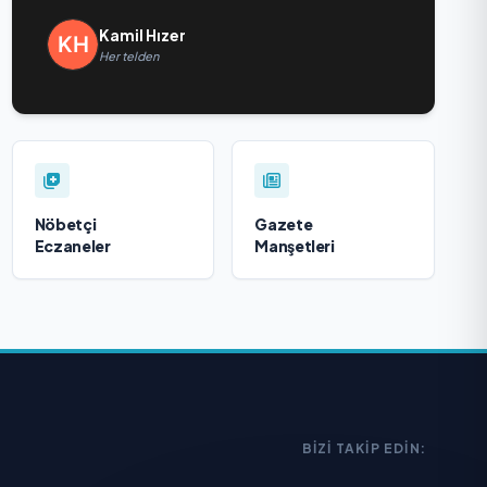
Kamil Hızer
Her telden
Nöbetçi
Gazete
Eczaneler
Manşetleri
BIZI TAKIP EDIN: