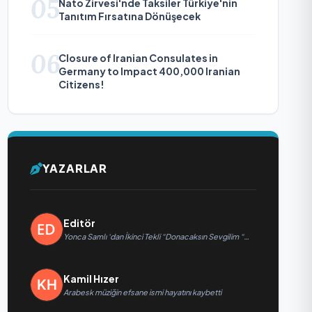
05
Nato Zirvesi'nde Taksiler Türkiye'nin
Tanıtım Fırsatına Dönüşecek
06
Closure of Iranian Consulates in
Germany to Impact 400,000 Iranian
Citizens!
YAZARLAR
Editör
Yonca Samlı ‘dan İkinci Tekli “Donacaksın Sevgilim “
yayımlandı
Kamil Hızer
Arabesk müziğin efsane ismi hayatını kaybetti