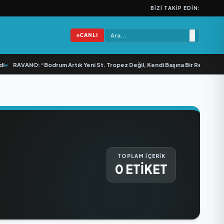
BIZI TAKIP EDIN:
CANLI
•
RAVANO: “Bodrum Artık Yeni St. Tropez Değil, Kendi Başına Bir Referans”
•
TOPLAM İÇERİK
0 ETİKET