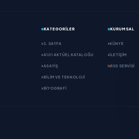
KATEGORILER
KURUMSAL
3. SAYFA
KÜNYE
A101 AKTÜEL KATALOĞU
İLETIŞIM
ASAYİŞ
RSS SERVISI
BİLİM VE TEKNOLOJİ
BİYOGRAFİ