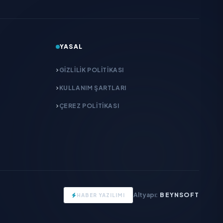
YASAL
GIZLILIK POLITIKASI
KULLANIM ŞARTLARI
ÇEREZ POLITIKASI
Altyapı:
BEYNSOFT
HABER YAZILIMI