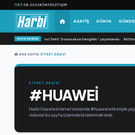
07.08.2026
KÜNYE
İLETIŞIM
ASAYİŞ
DÜNYA
GÜND
SON DAKİKA
•
Yonca Samlı ‘dan İkinci Tekli “Donacaksın Sevgilim “ yayımlandı
•
Ali Emre
ANA SAYFA
/
ETIKET ARŞIVI
ETİKET ARŞİVİ
#HUAWEI
Harbi Gazete internet sitesinde #huawei etiketiyle yayın
videolar bu sayfa üzerinde listelenmektedir.