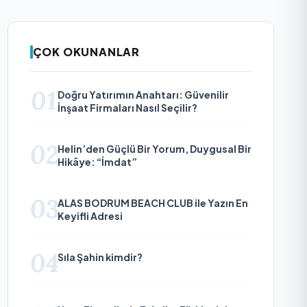
ÇOK OKUNANLAR
01
Doğru Yatırımın Anahtarı: Güvenilir
İnşaat Firmaları Nasıl Seçilir?
02
Helin’den Güçlü Bir Yorum, Duygusal Bir
Hikâye: “İmdat”
03
ALAS BODRUM BEACH CLUB ile Yazın En
Keyifli Adresi
04
Sıla Şahin kimdir?