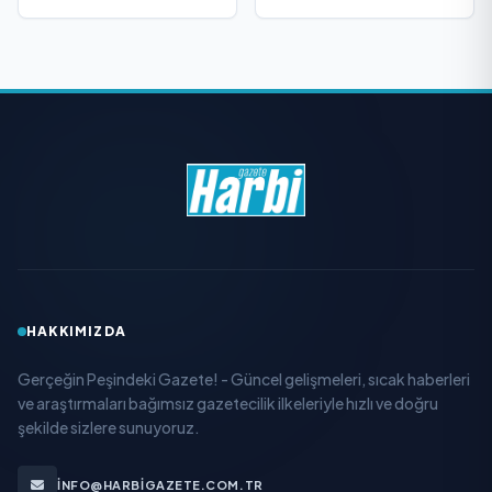
HAKKIMIZDA
Gerçeğin Peşindeki Gazete! - Güncel gelişmeleri, sıcak haberleri
ve araştırmaları bağımsız gazetecilik ilkeleriyle hızlı ve doğru
şekilde sizlere sunuyoruz.
INFO@HARBIGAZETE.COM.TR