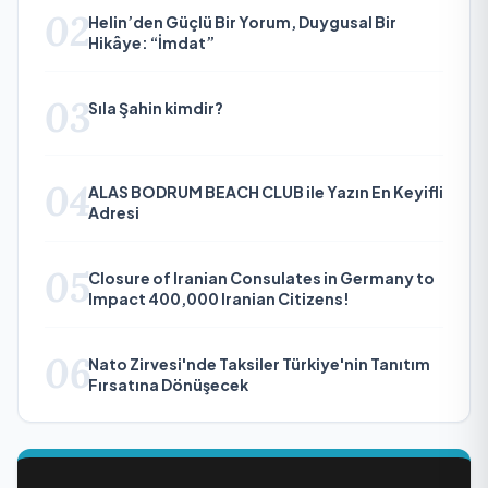
02
Helin’den Güçlü Bir Yorum, Duygusal Bir
Hikâye: “İmdat”
03
Sıla Şahin kimdir?
04
ALAS BODRUM BEACH CLUB ile Yazın En Keyifli
Adresi
05
Closure of Iranian Consulates in Germany to
Impact 400,000 Iranian Citizens!
06
Nato Zirvesi'nde Taksiler Türkiye'nin Tanıtım
Fırsatına Dönüşecek