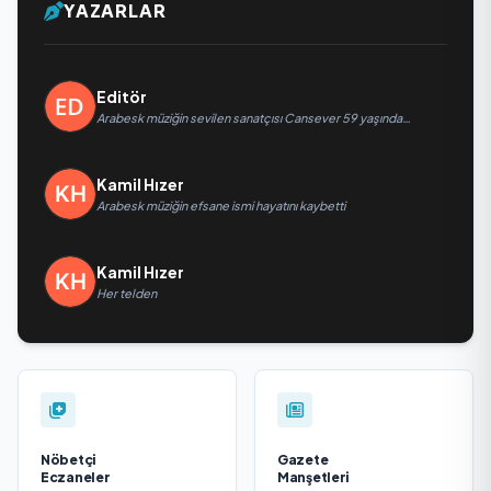
YAZARLAR
Editör
Arabesk müziğin sevilen sanatçısı Cansever 59 yaşında
yaşamını yitirdi
Kamil Hızer
Arabesk müziğin efsane ismi hayatını kaybetti
Kamil Hızer
Her telden
Nöbetçi
Gazete
Eczaneler
Manşetleri