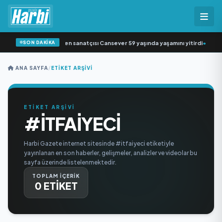
SON DAKİKA
Arabesk müziğin sevilen sanatçısı Cansever 59 yaşında yaşamını yitirdi
•
Svad
ANA SAYFA
/
ETIKET ARŞIVI
ETİKET ARŞİVİ
#ITFAIYECI
Harbi Gazete internet sitesinde #itfaiyeci etiketiyle
yayınlanan en son haberler, gelişmeler, analizler ve videolar bu
sayfa üzerinde listelenmektedir.
TOPLAM İÇERİK
0 ETİKET