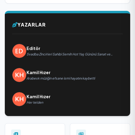
YAZARLAR
Editör
Svadba Zincirleri Sahibi Semih Hot Yaş Gününü Sanat ve
Cemiyet Dünyasının Ünlü İsimleriyle Kutladı!
Kamil Hızer
Arabesk müziğin efsane ismi hayatını kaybetti
Kamil Hızer
Her telden