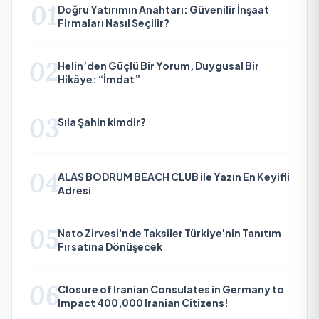
01
Doğru Yatırımın Anahtarı: Güvenilir İnşaat
Firmaları Nasıl Seçilir?
02
Helin’den Güçlü Bir Yorum, Duygusal Bir
Hikâye: “İmdat”
03
Sıla Şahin kimdir?
04
ALAS BODRUM BEACH CLUB ile Yazın En Keyifli
Adresi
05
Nato Zirvesi'nde Taksiler Türkiye'nin Tanıtım
Fırsatına Dönüşecek
06
Closure of Iranian Consulates in Germany to
Impact 400,000 Iranian Citizens!