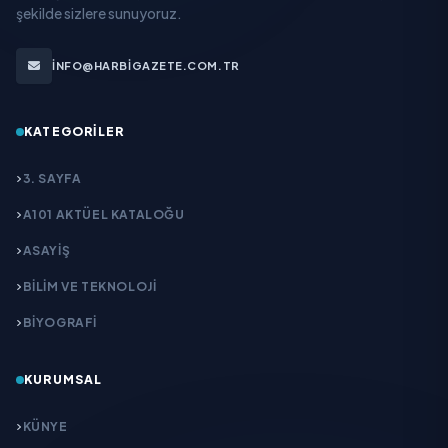
şekilde sizlere sunuyoruz.
INFO@HARBIGAZETE.COM.TR
KATEGORILER
3. SAYFA
A101 AKTÜEL KATALOĞU
ASAYİŞ
BİLİM VE TEKNOLOJİ
BİYOGRAFİ
KURUMSAL
KÜNYE