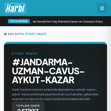
SON DAKİKA
Svadba Zincirleri Sahibi Semih Hot Yaş Gününü Sanat ve Cemiyet Dünyasının Ün
ANA SAYFA
/
ETIKET ARŞIVI
ETİKET ARŞİVİ
#JANDARMA-
UZMAN-CAVUS-
AYKUT-KAZAR
Harbi Gazete internet sitesinde #jandarma-uzman-cavus-
aykut-kazar etiketiyle yayınlanan en son haberler, gelişmeler,
analizler ve videolar bu sayfa üzerinde listelenmektedir.
TOPLAM İÇERİK
0 ETİKET