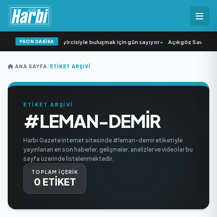
SON DAKİKA
“Düğün Şarkıcısı” seyircisiyle buluşmak için gün sayıyor
•
Açıkgöz Savunma S
ANA SAYFA
/
ETIKET ARŞIVI
ETİKET ARŞİVİ
#LEMAN-DEMIR
Harbi Gazete internet sitesinde #leman-demir etiketiyle
yayınlanan en son haberler, gelişmeler, analizler ve videolar bu
sayfa üzerinde listelenmektedir.
TOPLAM İÇERİK
0 ETİKET