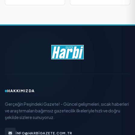
HAKKIMIZDA
Gerçeğin Peşindeki Gazete! - Güncel gelişmeleri, sıcak haberleri
ve araştırmaları bağımsız gazetecilik ilkeleriyle hızlı ve doğru
şekilde sizlere sunuyoruz.
INFO@HARBIGAZETE.COM.TR