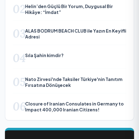
02
Helin’den Güçlü Bir Yorum, Duygusal Bir
Hikâye: “İmdat”
03
ALAS BODRUM BEACH CLUB ile Yazın En Keyifli
Adresi
04
Sıla Şahin kimdir?
05
Nato Zirvesi'nde Taksiler Türkiye'nin Tanıtım
Fırsatına Dönüşecek
06
Closure of Iranian Consulates in Germany to
Impact 400,000 Iranian Citizens!