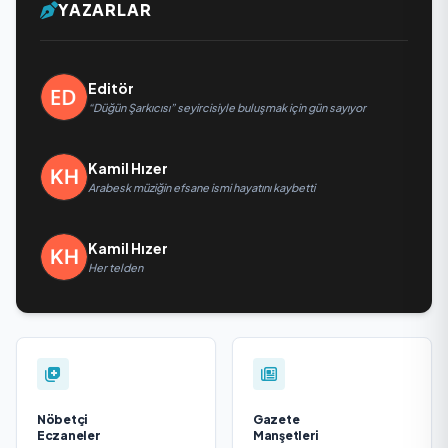
YAZARLAR
Editör
“Düğün Şarkıcısı” seyircisiyle buluşmak için gün sayıyor
Kamil Hızer
Arabesk müziğin efsane ismi hayatını kaybetti
Kamil Hızer
Her telden
Nöbetçi
Gazete
Eczaneler
Manşetleri