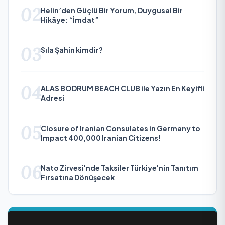
02
Helin’den Güçlü Bir Yorum, Duygusal Bir
Hikâye: “İmdat”
03
Sıla Şahin kimdir?
04
ALAS BODRUM BEACH CLUB ile Yazın En Keyifli
Adresi
05
Closure of Iranian Consulates in Germany to
Impact 400,000 Iranian Citizens!
06
Nato Zirvesi'nde Taksiler Türkiye'nin Tanıtım
Fırsatına Dönüşecek