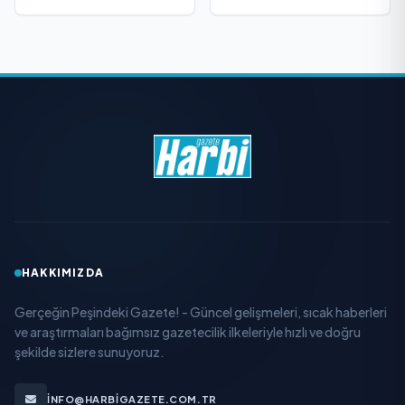
HAKKIMIZDA
Gerçeğin Peşindeki Gazete! - Güncel gelişmeleri, sıcak haberleri
ve araştırmaları bağımsız gazetecilik ilkeleriyle hızlı ve doğru
şekilde sizlere sunuyoruz.
INFO@HARBIGAZETE.COM.TR