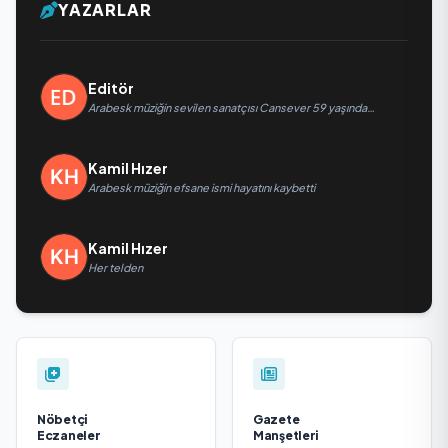
YAZARLAR
Editör
Arabesk müziğin sevilen sanatçısı Cansever 59 yaşında
yaşamını yitirdi
Kamil Hızer
Arabesk müziğin efsane ismi hayatını kaybetti
Kamil Hızer
Her telden
Nöbetçi
Gazete
Eczaneler
Manşetleri