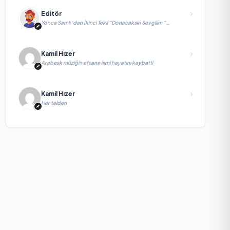
Editör
Yonca Samlı ‘dan İkinci Tekli “Donacaksın Sevgilim “
yayımlandı
Kamil Hızer
Arabesk müziğin efsane ismi hayatını kaybetti
Kamil Hızer
Her telden