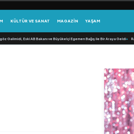
EM
KÜLTÜR VE SANAT
MAGAZİN
YAŞAM
limidi, Eski AB Bakanı ve Büyükelçi Egemen Bağış ile Bir Araya Geldi
•
RAVANO: