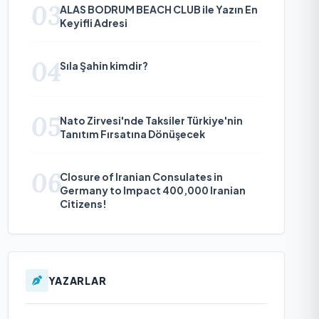
03
ALAS BODRUM BEACH CLUB ile Yazın En
Keyifli Adresi
04
Sıla Şahin kimdir?
05
Nato Zirvesi'nde Taksiler Türkiye'nin
Tanıtım Fırsatına Dönüşecek
06
Closure of Iranian Consulates in
Germany to Impact 400,000 Iranian
Citizens!
YAZARLAR