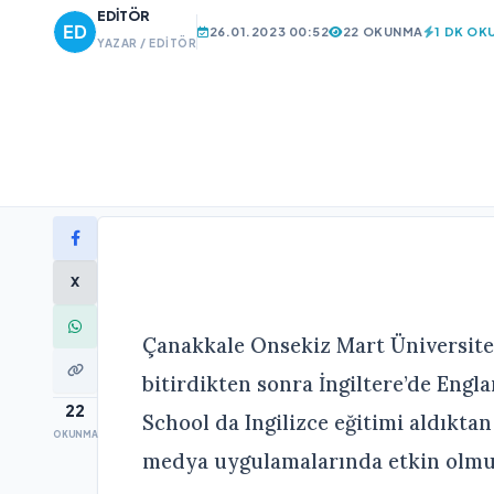
EDITÖR
26.01.2023 00:52
22 OKUNMA
1 DK OK
YAZAR / EDITÖR
X
Çanakkale Onsekiz Mart Üniversites
bitirdikten sonra İngiltere’de Eng
22
School da Ingilizce eğitimi aldıktan
OKUNMA
medya uygulamalarında etkin olmu