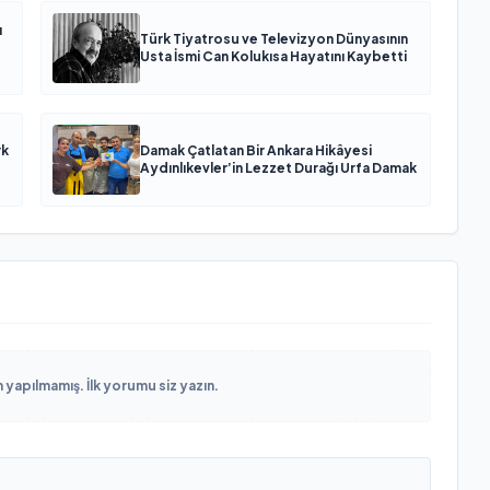
ı
Türk Tiyatrosu ve Televizyon Dünyasının
Usta İsmi Can Kolukısa Hayatını Kaybetti
rk
Damak Çatlatan Bir Ankara Hikâyesi
Aydınlıkevler’in Lezzet Durağı Urfa Damak
yapılmamış. İlk yorumu siz yazın.