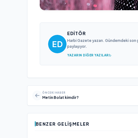
EDITÖR
Harbi Gazete yazarı. Gündemdeki son gel
paylaşıyor.
YAZARIN DIĞER YAZILARI
ÖNCEKI HABER
Metin Bolat kimdir?
BENZER GELIŞMELER