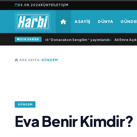
05.08.2026
KÜNYE
İLETIŞIM
ASAYİŞ
DÜNYA
GÜND
SON DAKİKA
Samlı ‘dan İkinci Tekli “Donacaksın Sevgilim “ yayımlandı
•
Ali Emre Açıkgöz Ga
ANA SAYFA
/
GÜNDEM
GÜNDEM
Eva Benir Kimdir?