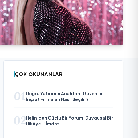
ÇOK OKUNANLAR
01
Doğru Yatırımın Anahtarı: Güvenilir
İnşaat Firmaları Nasıl Seçilir?
02
Helin’den Güçlü Bir Yorum, Duygusal Bir
Hikâye: “İmdat”