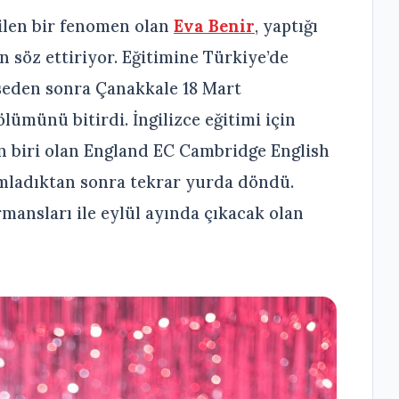
ilen bir fenomen olan
Eva Benir
, yaptığı
n söz ettiriyor. Eğitimine Türkiye’de
liseden sonra Çanakkale 18 Mart
ölümünü bitirdi. İngilizce eğitimi için
an biri olan England EC Cambridge English
mladıktan sonra tekrar yurda döndü.
rmansları ile eylül ayında çıkacak olan