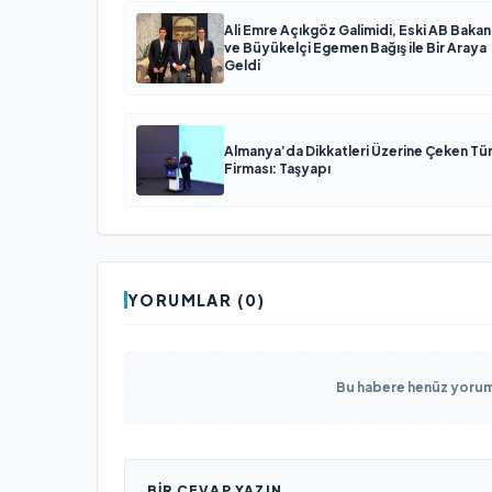
Ali Emre Açıkgöz Galimidi, Eski AB Bakan
ve Büyükelçi Egemen Bağış ile Bir Araya
Geldi
Almanya’da Dikkatleri Üzerine Çeken Tü
Firması: Taşyapı
YORUMLAR (0)
Bu habere henüz yorum 
BIR CEVAP YAZIN