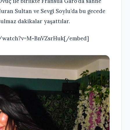
Övüç ile birlikte Fransua Garo’da sahne
Nuran Sultan ve Sevgi Soylu’da bu gecede
ulmaz dakikalar yaşattılar.
m/watch?v=M-BnVZsrHuk[/embed]