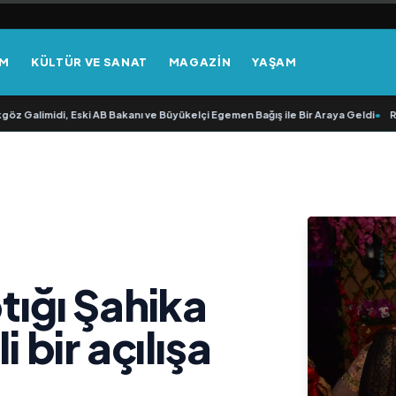
EM
KÜLTÜR VE SANAT
MAGAZİN
YAŞAM
imidi, Eski AB Bakanı ve Büyükelçi Egemen Bağış ile Bir Araya Geldi
•
RAVANO: 
n
ptığı Şahika
bir açılışa