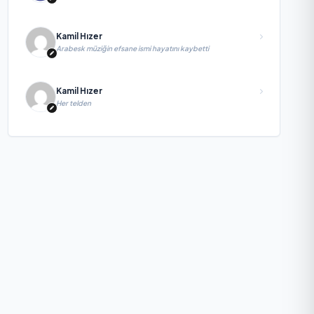
yayımlandı
Kamil Hızer
Arabesk müziğin efsane ismi hayatını kaybetti
Kamil Hızer
Her telden