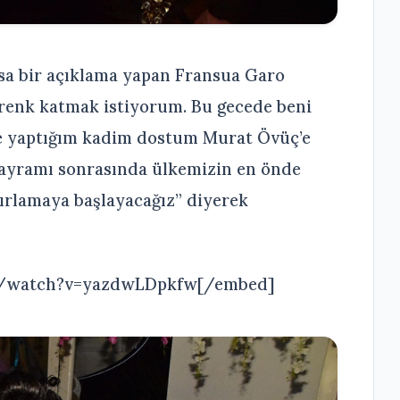
ısa bir açıklama yapan Fransua Garo
r renk katmak istiyorum. Bu gecede beni
kte yaptığım kadim dostum Murat Övüç’e
ayramı sonrasında ülkemizin en önde
ırlamaya başlayacağız” diyerek
m/watch?v=yazdwLDpkfw[/embed]