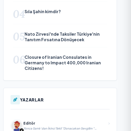
04
Sıla Şahin kimdir?
05
Nato Zirvesi'nde Taksiler Türkiye'nin
Tanıtım Fırsatına Dönüşecek
06
Closure of Iranian Consulates in
Germany to Impact 400,000 Iranian
Citizens!
YAZARLAR
Editör
Yonca Samlı ‘dan İkinci Tekli “Donacaksın Sevgilim “