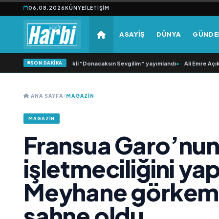
06.08.2026
KÜNYE
İLETIŞIM
ASAYİŞ
DÜNYA
GÜND
SON DAKİKA
amlı ‘dan İkinci Tekli “Donacaksın Sevgilim “ yayımlandı
•
Ali Emre Açıkgöz Gal
ANA SAYFA
/
MAGAZİN
MAGAZİN
Fransua Garo’nu
işletmeciliğini ya
Meyhane görkemli 
sahne oldu