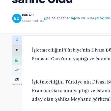
EDITÖR
18.03.2023 16:10
20 OKUNMA
3 DK OK
YAZAR / EDITÖR
İşletmeciliğini Türkiye’nin Divası B
X
Fransua Garo’nun yaptığı ve İstanbul
20
İşletmeciliğini Türkiye’nin Divası 
OKUNMA
Fransua Garo’nun yaptığı ve İstanb
aday olan Şahika Meyhane görkemli b