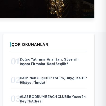
ÇOK OKUNANLAR
01
Doğru Yatırımın Anahtarı: Güvenilir
İnşaat Firmaları Nasıl Seçilir?
02
Helin’den Güçlü Bir Yorum, Duygusal Bir
Hikâye: “İmdat”
03
ALAS BODRUM BEACH CLUB ile Yazın En
Keyifli Adresi