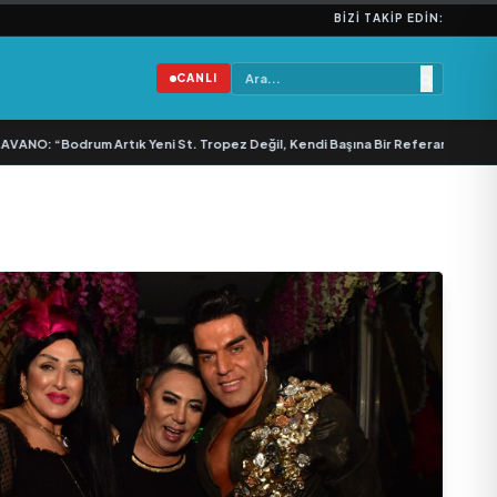
BIZI TAKIP EDIN:
CANLI
“Bodrum Artık Yeni St. Tropez Değil, Kendi Başına Bir Referans”
•
Bullas & E