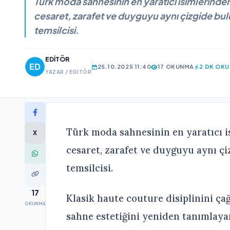
Türk moda sahnesinin en yaratıcı isimlerinde
cesaret, zarafet ve duyguyu aynı çizgide bu
temsilcisi.
EDITÖR
25.10.2025 11:40
17 OKUNMA
2 DK OK
YAZAR / EDITÖR
Türk moda sahnesinin en yaratıcı 
X
cesaret, zarafet ve duyguyu aynı ç
temsilcisi.
17
Klasik haute couture disiplinini ç
OKUNMA
sahne estetiğini yeniden tanımlay