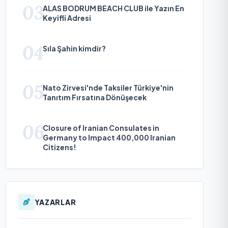
03
ALAS BODRUM BEACH CLUB ile Yazın En
Keyifli Adresi
04
Sıla Şahin kimdir?
05
Nato Zirvesi'nde Taksiler Türkiye'nin
Tanıtım Fırsatına Dönüşecek
06
Closure of Iranian Consulates in
Germany to Impact 400,000 Iranian
Citizens!
YAZARLAR