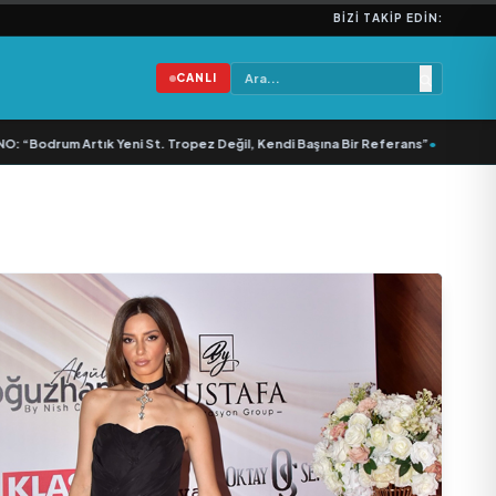
BIZI TAKIP EDIN:
CANLI
drum Artık Yeni St. Tropez Değil, Kendi Başına Bir Referans”
•
Bullas & Emry