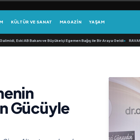
EM
KÜLTÜR VE SANAT
MAGAZİN
YAŞAM
di, Eski AB Bakanı ve Büyükelçi Egemen Bağış ile Bir Araya Geldi
•
RAVANO: “Bo
nenin
n Gücüyle