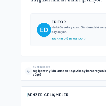
EDITÖR
Harbi Gazete yazarı. Gündemdeki son gel
paylaşıyor.
YAZARIN DIĞER YAZILARI
ÖNCEKI HABER
Yeşilçam’ın yıldızlarından Neşe Aksoy kansere yenik
düştü
BENZER GELIŞMELER