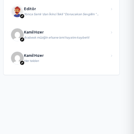
Editör
Yonca Samlı ‘dan İkinci Tekli “Donacaksın Sevgilim “
yayımlandı
Kamil Hızer
Arabesk müziğin efsane ismi hayatını kaybetti
Kamil Hızer
Her telden