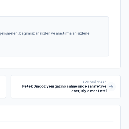
işmeleri, bağımsız analizleri ve araştırmaları sizlerle
SONRAKI HABER
Petek Dinçöz yeni gazino sahnesinde zarafeti ve
enerjisiyle mest etti