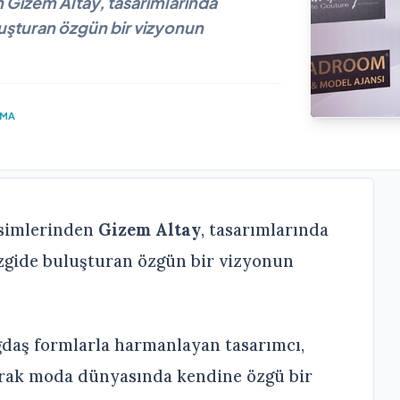
n Gizem Altay, tasarımlarında
luşturan özgün bir vizyonun
UMA
isimlerinden
Gizem Altay
, tasarımlarında
izgide buluşturan özgün bir vizyonun
ağdaş formlarla harmanlayan tasarımcı,
arak moda dünyasında kendine özgü bir