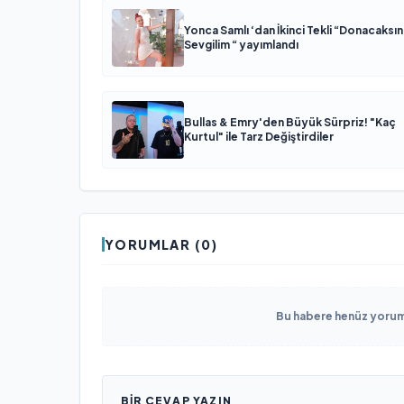
Yonca Samlı ‘dan İkinci Tekli “Donacaksın
Sevgilim “ yayımlandı
Bullas & Emry'den Büyük Sürpriz! "Kaç
Kurtul" ile Tarz Değiştirdiler
YORUMLAR (0)
Bu habere henüz yorum 
BIR CEVAP YAZIN