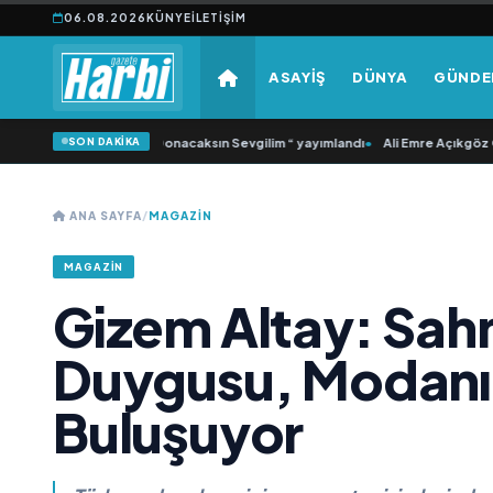
06.08.2026
KÜNYE
İLETIŞIM
ASAYİŞ
DÜNYA
GÜND
SON DAKİKA
ı ‘dan İkinci Tekli “Donacaksın Sevgilim “ yayımlandı
•
Ali Emre Açıkgöz Galimi
ANA SAYFA
/
MAGAZİN
MAGAZİN
Gizem Altay: Sah
Duygusu, Modanı
Buluşuyor