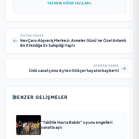
YAZARIN DIĞER YAZILARI
ÖNCEKI HABER
NevÇarsı Alışveriş Merkezi, Anneler Günü’ne Özel Anlamlı
Bir Etkinliğe Ev Sahipliği Yaptı
SONRAKI HABER
Ünlü sanatçımız Ayten Gökçer hayatını kaybetti
BENZER GELIŞMELER
“Taklitle Hasta Bakılır” oyunu engelleri
sanatla aştı