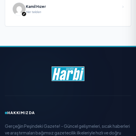
Kamil Hızer
Her telden
HAKKIMIZDA
Gerçeğin Peşindeki Gazete! - Güncel gelişmeleri, sıcak haberleri
ve araştırmaları bağımsız gazetecilik ilkeleriyle hızlı ve doğru