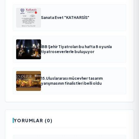
Sanata Evet "KATHARSİS"
İBB Şehir Tiyatroları bu hafta 8 oyunla
tiyatroseverlerle buluşuyor
15.Uluslararası mücevher tasarım
yarışmasının finalistleri belli oldu
YORUMLAR (0)