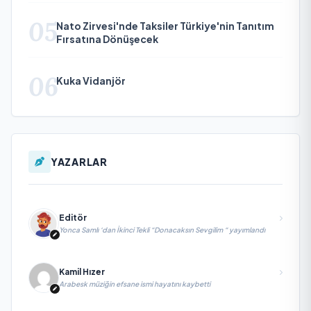
05
Nato Zirvesi'nde Taksiler Türkiye'nin Tanıtım
Fırsatına Dönüşecek
06
Kuka Vidanjör
YAZARLAR
Editör
Yonca Samlı ‘dan İkinci Tekli “Donacaksın Sevgilim “ yayımlandı
Kamil Hızer
Arabesk müziğin efsane ismi hayatını kaybetti