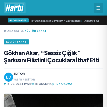
SON DAKİKA
 Samlı ‘dan İkinci Tekli “Donacaksın Sevgilim “ yayımlandı
•
Ali Emre Açıkgöz G
ANA SAYFA
/
KÜLTÜR SANAT
KÜLTÜR SANAT
Gökhan Akar, “Sessiz Çığlık”
Şarkısını Filistinli Çocuklara İthaf Etti
EDITÖR
YAZAR / EDITÖR
13.05.2024 19:29
18 OKUNMA
1 DK OKUMA