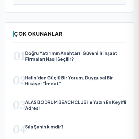
ÇOK OKUNANLAR
01
Doğru Yatırımın Anahtarı: Güvenilir İnşaat
Firmaları Nasıl Seçilir?
02
Helin’den Güçlü Bir Yorum, Duygusal Bir
Hikâye: “İmdat”
03
ALAS BODRUM BEACH CLUB ile Yazın En Keyifli
Adresi
04
Sıla Şahin kimdir?