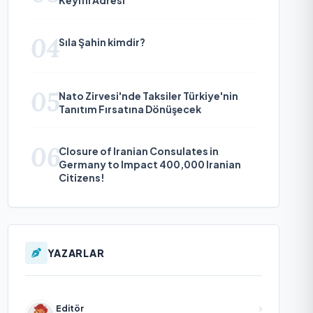
04
Sıla Şahin kimdir?
05
Nato Zirvesi'nde Taksiler Türkiye'nin
Tanıtım Fırsatına Dönüşecek
06
Closure of Iranian Consulates in
Germany to Impact 400,000 Iranian
Citizens!
YAZARLAR
Editör