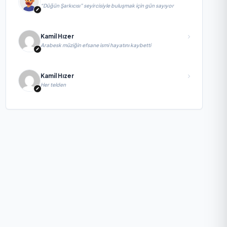
“Düğün Şarkıcısı” seyircisiyle buluşmak için gün sayıyor
Kamil Hızer
Arabesk müziğin efsane ismi hayatını kaybetti
Kamil Hızer
Her telden