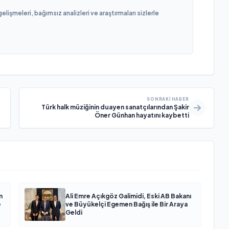
işmeleri, bağımsız analizleri ve araştırmaları sizlerle
SONRAKI HABER
Türk halk müziğinin duayen sanatçılarından Şakir
Öner Günhan hayatını kaybetti
m
Ali Emre Açıkgöz Galimidi, Eski AB Bakanı
e
ve Büyükelçi Egemen Bağış ile Bir Araya
Geldi