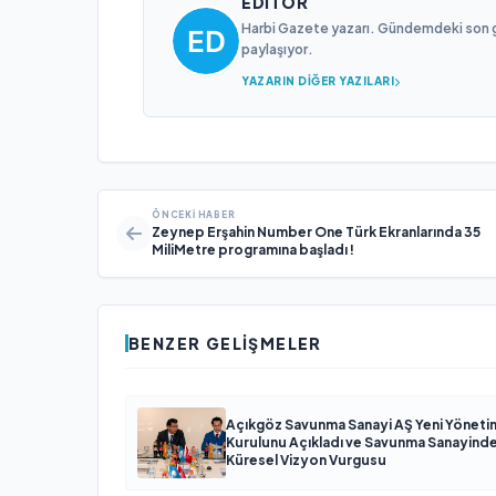
EDITÖR
Harbi Gazete yazarı. Gündemdeki son gel
paylaşıyor.
YAZARIN DIĞER YAZILARI
ÖNCEKI HABER
Zeynep Erşahin Number One Türk Ekranlarında 35
MiliMetre programına başladı !
BENZER GELIŞMELER
Açıkgöz Savunma Sanayi AŞ Yeni Yöneti
Kurulunu Açıkladı ve Savunma Sanayind
Küresel Vizyon Vurgusu