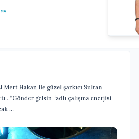
UMA
J Mert Hakan ile güzel şarkıcı Sultan
ı . “Gönder gelsin “adlı çalışma enerjisi
cak …