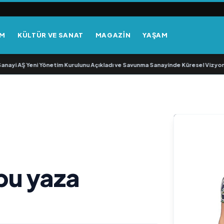
EM
KÜLTÜR VE SANAT
MAGAZİN
YAŞAM
i AŞ Yeni Yönetim Kurulunu Açıkladı ve Savunma Sanayinde Küresel Vizyon Vu
bu yaza