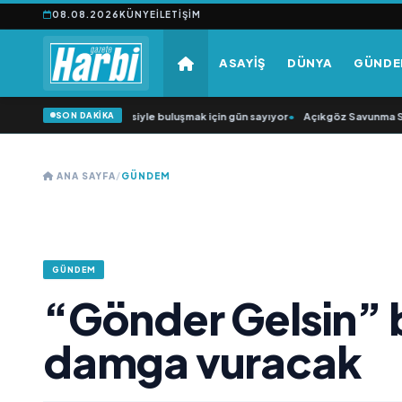
08.08.2026
KÜNYE
İLETIŞIM
ASAYİŞ
DÜNYA
GÜND
SON DAKİKA
üğün Şarkıcısı” seyircisiyle buluşmak için gün sayıyor
•
Açıkgöz Savunma Sanay
ANA SAYFA
/
GÜNDEM
GÜNDEM
“Gönder Gelsin” 
damga vuracak