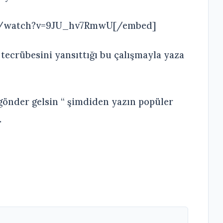
m/watch?v=9JU_hv7RmwU[/embed]
 tecrübesini yansıttığı bu çalışmayla yaza
gönder gelsin “ şimdiden yazın popüler
…