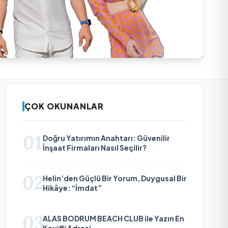
ÇOK OKUNANLAR
01
Doğru Yatırımın Anahtarı: Güvenilir
İnşaat Firmaları Nasıl Seçilir?
02
Helin’den Güçlü Bir Yorum, Duygusal Bir
Hikâye: “İmdat”
03
ALAS BODRUM BEACH CLUB ile Yazın En
Keyifli Adresi