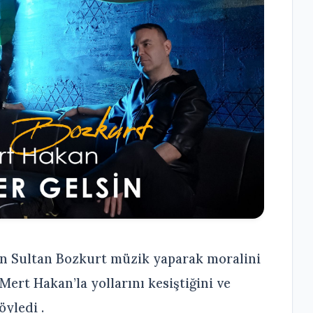
n Sultan Bozkurt müzik yaparak moralini
ert Hakan’la yollarını kesiştiğini ve
öyledi .