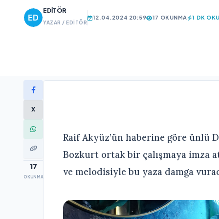
EDITÖR
12.04.2024 20:59
17 OKUNMA
1 DK OK
YAZAR / EDITÖR
X
Raif Akyüz’ün haberine göre ünlü D
Bozkurt ortak bir çalışmaya imza att
17
ve melodisiyle bu yaza damga vura
OKUNMA