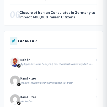
06
Closure of Iranian Consulates in Germany to
Impact 400,000 Iranian Citizens!
YAZARLAR
Editör
Açıkgöz Savunma Sanayi AŞ Yeni Yönetim Kurulunu Açıkladı ve
Savunma Sanayinde Küresel Vizyon Vurgusu
Kamil Hızer
Arabesk müziğin efsane ismi hayatını kaybetti
Kamil Hızer
Her telden