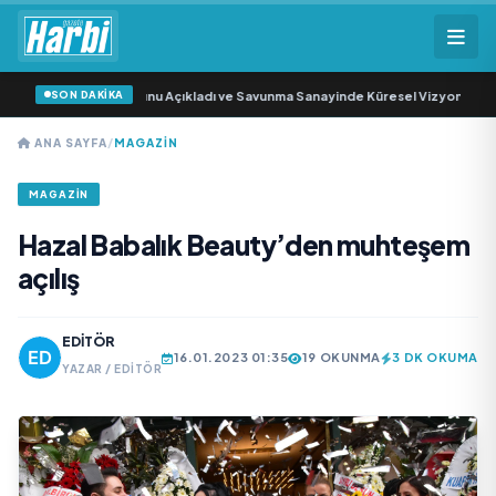
SON DAKİKA
eni Yönetim Kurulunu Açıkladı ve Savunma Sanayinde Küresel Vizyon Vurgusu
•
ANA SAYFA
/
MAGAZİN
MAGAZİN
Hazal Babalık Beauty’den muhteşem
açılış
EDITÖR
16.01.2023 01:35
19 OKUNMA
3 DK OKUMA
YAZAR / EDITÖR