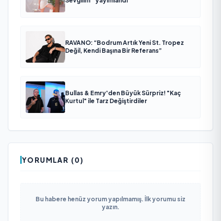
Sevgilim “ yayımlandı
RAVANO: “Bodrum Artık Yeni St. Tropez
Değil, Kendi Başına Bir Referans”
Bullas & Emry'den Büyük Sürpriz! "Kaç
Kurtul" ile Tarz Değiştirdiler
YORUMLAR (0)
Bu habere henüz yorum yapılmamış. İlk yorumu siz
yazın.