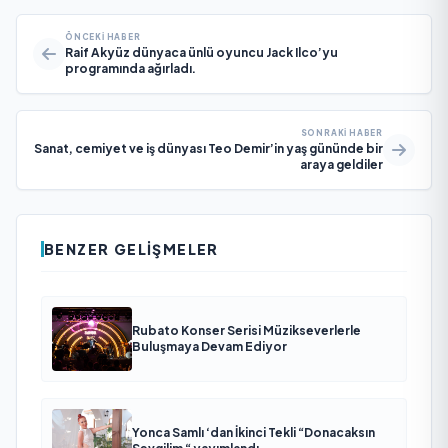
ÖNCEKI HABER
Raif Akyüz dünyaca ünlü oyuncu Jack Ilco’yu
programında ağırladı.
SONRAKI HABER
Sanat, cemiyet ve iş dünyası Teo Demir’in yaş gününde bir
araya geldiler
BENZER GELIŞMELER
Rubato Konser Serisi Müzikseverlerle
Buluşmaya Devam Ediyor
Yonca Samlı ‘dan İkinci Tekli “Donacaksın