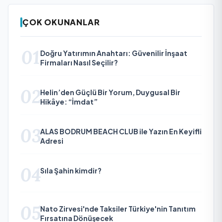
ÇOK OKUNANLAR
01
Doğru Yatırımın Anahtarı: Güvenilir İnşaat
Firmaları Nasıl Seçilir?
02
Helin’den Güçlü Bir Yorum, Duygusal Bir
Hikâye: “İmdat”
03
ALAS BODRUM BEACH CLUB ile Yazın En Keyifli
Adresi
04
Sıla Şahin kimdir?
05
Nato Zirvesi'nde Taksiler Türkiye'nin Tanıtım
Fırsatına Dönüşecek