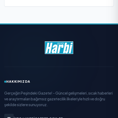
HAKKIMIZDA
Gerçeğin Peşindeki Gazete! - Güncel gelişmeleri, sıcak haberleri
ve araştırmaları bağımsız gazetecilik ilkeleriyle hızlı ve doğru
şekilde sizlere sunuyoruz.