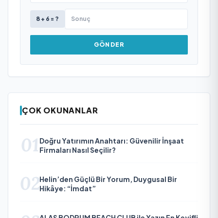
8 + 6 = ?
GÖNDER
ÇOK OKUNANLAR
01
Doğru Yatırımın Anahtarı: Güvenilir İnşaat
Firmaları Nasıl Seçilir?
02
Helin’den Güçlü Bir Yorum, Duygusal Bir
Hikâye: “İmdat”
ALAS BODRUM BEACH CLUB ile Yazın En Keyifli