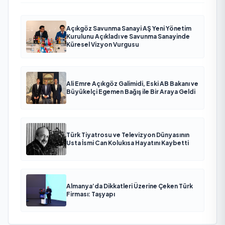
Açıkgöz Savunma Sanayi AŞ Yeni Yönetim
Kurulunu Açıkladı ve Savunma Sanayinde
Küresel Vizyon Vurgusu
Ali Emre Açıkgöz Galimidi, Eski AB Bakanı ve
Büyükelçi Egemen Bağış ile Bir Araya Geldi
Türk Tiyatrosu ve Televizyon Dünyasının
Usta İsmi Can Kolukısa Hayatını Kaybetti
Almanya’da Dikkatleri Üzerine Çeken Türk
Firması: Taşyapı