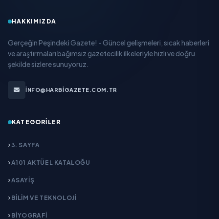
HAKKIMIZDA
Gerçeğin Peşindeki Gazete! - Güncel gelişmeleri, sıcak haberleri
ve araştırmaları bağımsız gazetecilik ilkeleriyle hızlı ve doğru
şekilde sizlere sunuyoruz.
INFO@HARBIGAZETE.COM.TR
KATEGORILER
3. SAYFA
A101 AKTÜEL KATALOĞU
ASAYİŞ
BİLİM VE TEKNOLOJİ
BİYOGRAFİ