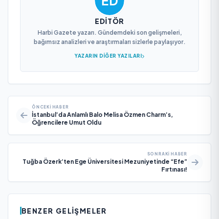
EDITÖR
Harbi Gazete yazarı. Gündemdeki son gelişmeleri,
bağımsız analizleri ve araştırmaları sizlerle paylaşıyor.
YAZARIN DIĞER YAZILARI
ÖNCEKI HABER
İstanbul’da Anlamlı Balo Melisa Özmen Charm’s,
Öğrencilere Umut Oldu
SONRAKI HABER
Tuğba Özerk’ten Ege Üniversitesi Mezuniyetinde “Efe”
Fırtınası!
BENZER GELIŞMELER