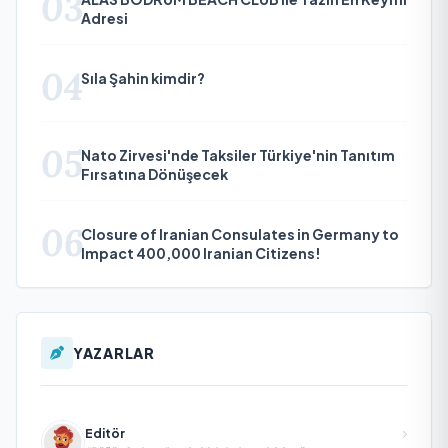
03
Adresi
04
Sıla Şahin kimdir?
05
Nato Zirvesi'nde Taksiler Türkiye'nin Tanıtım
Fırsatına Dönüşecek
06
Closure of Iranian Consulates in Germany to
Impact 400,000 Iranian Citizens!
YAZARLAR
Editör