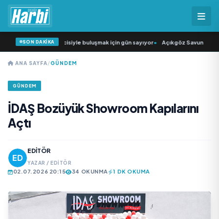
SON DAKİKA
üğün Şarkıcısı” seyircisiyle buluşmak için gün sayıyor
•
Açıkgöz Savunma Sana
ANA SAYFA
/
GÜNDEM
GÜNDEM
İDAŞ Bozüyük Showroom Kapılarını
Açtı
EDITÖR
YAZAR / EDITÖR
02.07.2026 20:15
34 OKUNMA
1 DK OKUMA