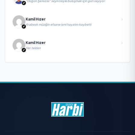
“Düğün Şarkıcısı” seyircisiyle buluşmak için gün sayıyor
Kamil Hızer
Arabesk müziğin efsane ismi hayatını kaybetti
Kamil Hızer
Her telden