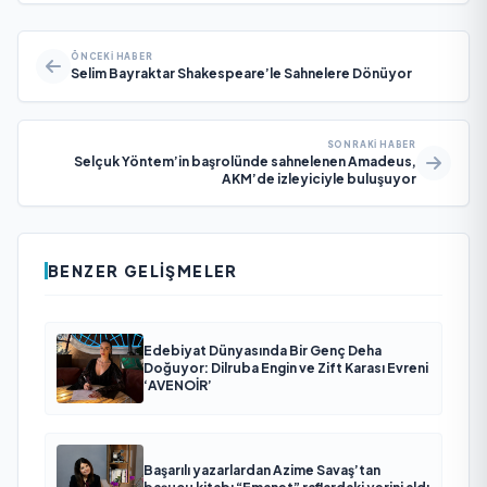
ÖNCEKI HABER
Selim Bayraktar Shakespeare’le Sahnelere Dönüyor
SONRAKI HABER
Selçuk Yöntem’in başrolünde sahnelenen Amadeus,
AKM’de izleyiciyle buluşuyor
BENZER GELIŞMELER
Edebiyat Dünyasında Bir Genç Deha
Doğuyor: Dilruba Engin ve Zift Karası Evreni
‘AVENOİR’
Başarılı yazarlardan Azime Savaş’tan