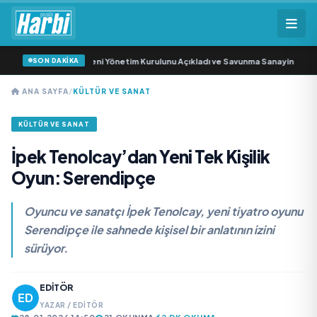
SON DAKİKA
avunma Sanayi AŞ Yeni Yönetim Kurulunu Açıkladı ve Savunma Sanayinde Küres
ANA SAYFA
/
KÜLTÜR VE SANAT
KÜLTÜR VE SANAT
İpek Tenolcay’dan Yeni Tek Kişilik
Oyun: Serendipçe
Oyuncu ve sanatçı İpek Tenolcay, yeni tiyatro oyunu
Serendipçe ile sahnede kişisel bir anlatının izini
sürüyor.
EDITÖR
YAZAR / EDITÖR