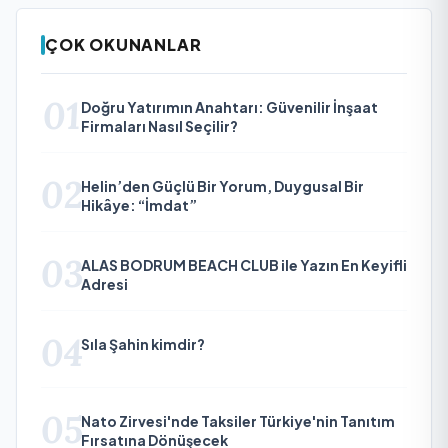
ÇOK OKUNANLAR
01
Doğru Yatırımın Anahtarı: Güvenilir İnşaat
Firmaları Nasıl Seçilir?
02
Helin’den Güçlü Bir Yorum, Duygusal Bir
Hikâye: “İmdat”
03
ALAS BODRUM BEACH CLUB ile Yazın En Keyifli
Adresi
04
Sıla Şahin kimdir?
05
Nato Zirvesi'nde Taksiler Türkiye'nin Tanıtım
Fırsatına Dönüşecek