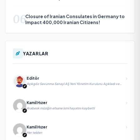
06
Closure of Iranian Consulates in Germany to
Impact 400,000 Iranian Citizens!
YAZARLAR
Editör
Açıkgöz Savunma Sanayi AŞ Yeni Yönetim Kurulunu Açıkladı ve
Savunma Sanayinde Küresel Vizyon Vurgusu
Kamil Hızer
Arabesk müziğin efsane ismi hayatını kaybetti
Kamil Hızer
Her telden