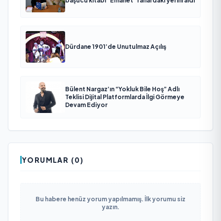
başucu kitabı “Emanet” raflardaki yerini aldı
Dürdane 1901’de Unutulmaz Açılış
Bülent Nargaz’ın “Yokluk Bile Hoş” Adlı
Teklisi Dijital Platformlarda İlgi Görmeye
Devam Ediyor
YORUMLAR (0)
Bu habere henüz yorum yapılmamış. İlk yorumu siz
yazın.