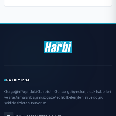
HAKKIMIZDA
Gerçeğin Peşindeki Gazete! - Güncel gelişmeleri, sıcak haberleri
ve araştırmaları bağımsız gazetecilik ilkeleriyle hızlı ve doğru
şekilde sizlere sunuyoruz.