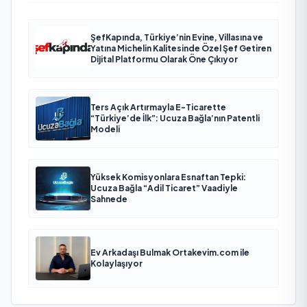
ŞefKapında, Türkiye’nin Evine, Villasına ve
Yatına Michelin Kalitesinde Özel Şef Getiren
Dijital Platformu Olarak Öne Çıkıyor
Ters Açık Artırmayla E-Ticarette
“Türkiye’de İlk”: Ucuza Bağla’nın Patentli
Modeli
Yüksek Komisyonlara Esnaftan Tepki:
Ucuza Bağla “Adil Ticaret” Vaadiyle
Sahnede
Ev Arkadaşı Bulmak Ortakevim.com ile
Kolaylaşıyor