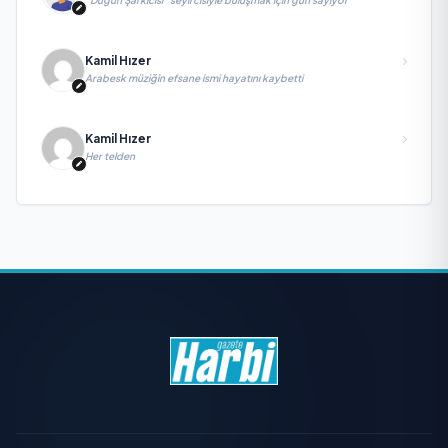
“Düğün Şarkıcısı” seyircisiyle buluşmak için gün sayıyor
Kamil Hızer
Arabesk müziğin efsane ismi hayatını kaybetti
Kamil Hızer
Her telden