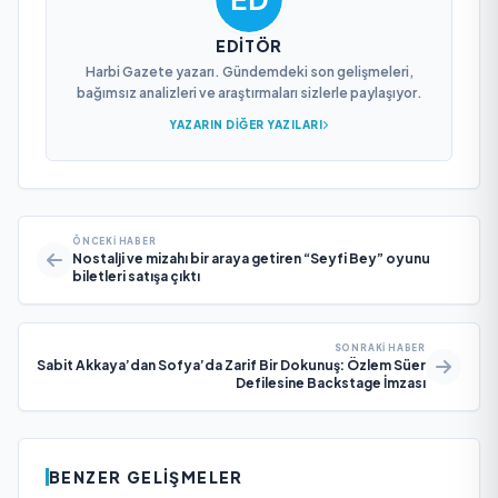
EDITÖR
Harbi Gazete yazarı. Gündemdeki son gelişmeleri,
bağımsız analizleri ve araştırmaları sizlerle paylaşıyor.
YAZARIN DIĞER YAZILARI
ÖNCEKI HABER
Nostalji ve mizahı bir araya getiren “Seyfi Bey” oyunu
biletleri satışa çıktı
SONRAKI HABER
Sabit Akkaya’dan Sofya’da Zarif Bir Dokunuş: Özlem Süer
Defilesine Backstage İmzası
BENZER GELIŞMELER