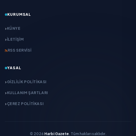
KURUMSAL
KÜNYE
İLETIŞIM
RSS SERVISI
YASAL
GIZLILIK POLITIKASI
KULLANIM ŞARTLARI
ÇEREZ POLITIKASI
© 2026
Harbi Gazete
. Tüm hakları saklıdır.