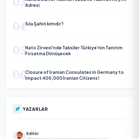
03
Adresi
04
Sıla Şahin kimdir?
05
Nato Zirvesi'nde Taksiler Türkiye'nin Tanıtım
Fırsatına Dönüşecek
06
Closure of Iranian Consulates in Germany to
Impact 400,000 Iranian Citizens!
YAZARLAR
Editör