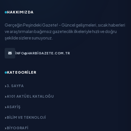
HAKKIMIZDA
Gerçeğin Peşindeki Gazete! - Güncel gelişmeleri, sıcak haberleri
ve araştırmaları bağımsız gazetecilik ilkeleriyle hızlı ve doğru
şekilde sizlere sunuyoruz.
INFO@HARBIGAZETE.COM.TR
KATEGORILER
3. SAYFA
A101 AKTÜEL KATALOĞU
ASAYİŞ
BİLİM VE TEKNOLOJİ
BİYOGRAFİ