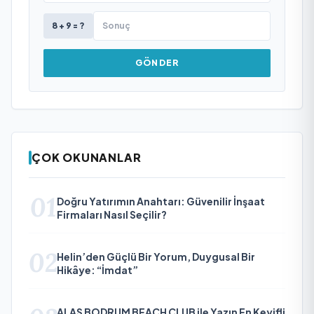
8 + 9 = ?
GÖNDER
ÇOK OKUNANLAR
01
Doğru Yatırımın Anahtarı: Güvenilir İnşaat
Firmaları Nasıl Seçilir?
02
Helin’den Güçlü Bir Yorum, Duygusal Bir
Hikâye: “İmdat”
ALAS BODRUM BEACH CLUB ile Yazın En Keyifli