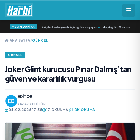
SON DAKİKA
üğün Şarkıcısı” seyircisiyle buluşmak için gün sayıyor
•
Açıkgöz Savunma Sanay
ANA SAYFA
/
GÜNCEL
GÜNCEL
Joker Glint kurucusu Pınar Dalmış’tan
güven ve kararlılık vurgusu
EDITÖR
YAZAR / EDITÖR
04.02.2026 17:55
17 OKUNMA
1 DK OKUMA