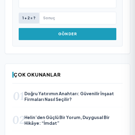
1 + 2 = ?
GÖNDER
ÇOK OKUNANLAR
01
Doğru Yatırımın Anahtarı: Güvenilir İnşaat
Firmaları Nasıl Seçilir?
02
Helin’den Güçlü Bir Yorum, Duygusal Bir
Hikâye: “İmdat”