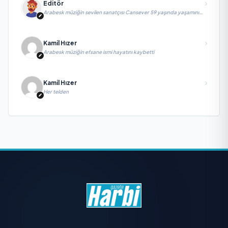
Editör
Arabesk müziğin sevilen sanatçısı Cansever 59 yaşında yaşamını
yitirdi
Kamil Hızer
Arabesk müziğin efsane ismi hayatını kaybetti
Kamil Hızer
Her telden