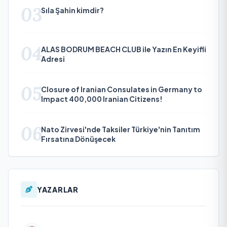
03
Sıla Şahin kimdir?
04
ALAS BODRUM BEACH CLUB ile Yazın En Keyifli
Adresi
05
Closure of Iranian Consulates in Germany to
Impact 400,000 Iranian Citizens!
06
Nato Zirvesi'nde Taksiler Türkiye'nin Tanıtım
Fırsatına Dönüşecek
YAZARLAR