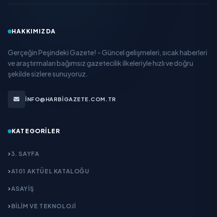
HAKKIMIZDA
Gerçeğin Peşindeki Gazete! - Güncel gelişmeleri, sıcak haberleri
ve araştırmaları bağımsız gazetecilik ilkeleriyle hızlı ve doğru
şekilde sizlere sunuyoruz.
INFO@HARBIGAZETE.COM.TR
KATEGORILER
3. SAYFA
A101 AKTÜEL KATALOĞU
ASAYİŞ
BİLİM VE TEKNOLOJİ