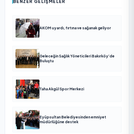
BENZER GELIŞMELER
AKOM uyardı, fırtına ve sağanak geliyor
Geleceğin Sağlık Yöneticileri Bakırköy’de
Buluştu
Taha Akgül Spor Merkezi
Eyüpsultan Belediyesinden emniyet
müdürlüğüne destek