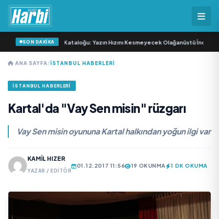
SON DAKİKA
24-30 Haziran 2026 Kataloğu: Yazın Hızını Kesmeyecek Olağanüstü İndirimler!
ANA SAYFA
/
İSTANBUL HABERLERI
İSTANBUL HABERLERI
Kartal'da "Vay Sen misin" rüzgarı
Vay Sen misin oyununa Kartal halkından yoğun ilgi var
KAMIL HIZER
01.12.2017 11:56
19 OKUNMA
1 DK OKUMA
YAZAR / EDITÖR