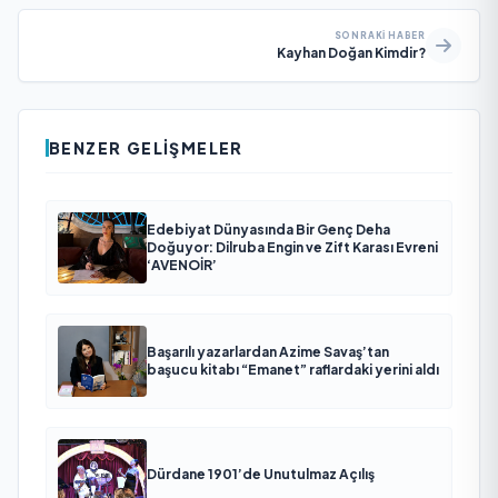
SONRAKI HABER
Kayhan Doğan Kimdir?
BENZER GELIŞMELER
Edebiyat Dünyasında Bir Genç Deha
Doğuyor: Dilruba Engin ve Zift Karası Evreni
‘AVENOİR’
Başarılı yazarlardan Azime Savaş’tan
başucu kitabı “Emanet” raflardaki yerini aldı
Dürdane 1901’de Unutulmaz Açılış