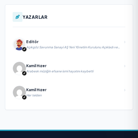
YAZARLAR
Editör
Açıkgöz Savunma Sanayi AŞ Yeni Yönetim Kurulunu Açıkladı ve
Savunma Sanayinde Küresel Vizyon Vurgusu
Kamil Hızer
Arabesk müziğin efsane ismi hayatını kaybetti
Kamil Hızer
Her telden