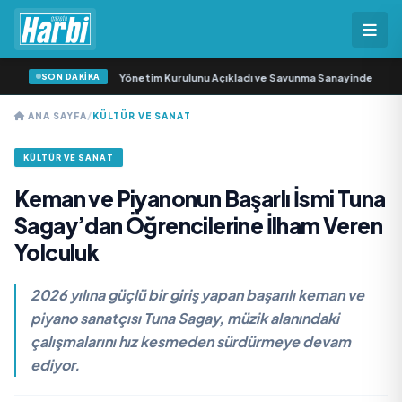
SON DAKİKA
a Sanayi AŞ Yeni Yönetim Kurulunu Açıkladı ve Savunma Sanayinde Küresel Vi
ANA SAYFA
/
KÜLTÜR VE SANAT
KÜLTÜR VE SANAT
Keman ve Piyanonun Başarlı İsmi Tuna
Sagay’dan Öğrencilerine İlham Veren
Yolculuk
2026 yılına güçlü bir giriş yapan başarılı keman ve
piyano sanatçısı Tuna Sagay, müzik alanındaki
çalışmalarını hız kesmeden sürdürmeye devam
ediyor.