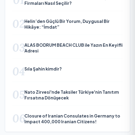
01
Firmaları Nasıl Seçilir?
02
Helin’den Güçlü Bir Yorum, Duygusal Bir
Hikâye: “İmdat”
03
ALAS BODRUM BEACH CLUB ile Yazın En Keyifli
Adresi
04
Sıla Şahin kimdir?
05
Nato Zirvesi'nde Taksiler Türkiye'nin Tanıtım
Fırsatına Dönüşecek
06
Closure of Iranian Consulates in Germany to
Impact 400,000 Iranian Citizens!