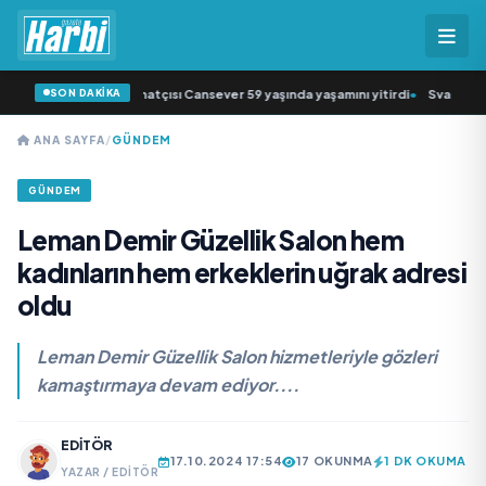
SON DAKİKA
k müziğin sevilen sanatçısı Cansever 59 yaşında yaşamını yitirdi
•
Svadba Zinc
ANA SAYFA
/
GÜNDEM
GÜNDEM
Leman Demir Güzellik Salon hem
kadınların hem erkeklerin uğrak adresi
oldu
Leman Demir Güzellik Salon hizmetleriyle gözleri
kamaştırmaya devam ediyor....
EDITÖR
17.10.2024 17:54
17 OKUNMA
1 DK OKUMA
YAZAR / EDITÖR