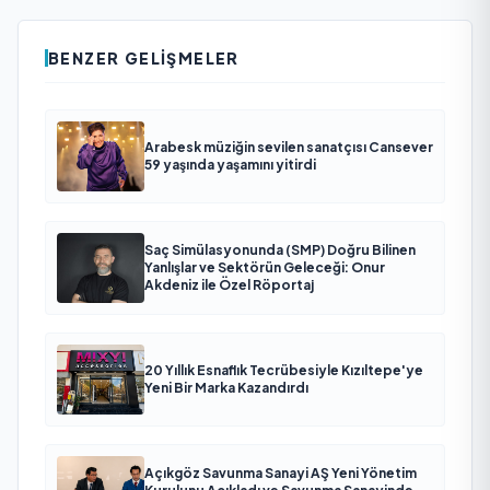
BENZER GELIŞMELER
Arabesk müziğin sevilen sanatçısı Cansever
59 yaşında yaşamını yitirdi
Saç Simülasyonunda (SMP) Doğru Bilinen
Yanlışlar ve Sektörün Geleceği: Onur
Akdeniz ile Özel Röportaj
20 Yıllık Esnaflık Tecrübesiyle Kızıltepe'ye
Yeni Bir Marka Kazandırdı
Açıkgöz Savunma Sanayi AŞ Yeni Yönetim