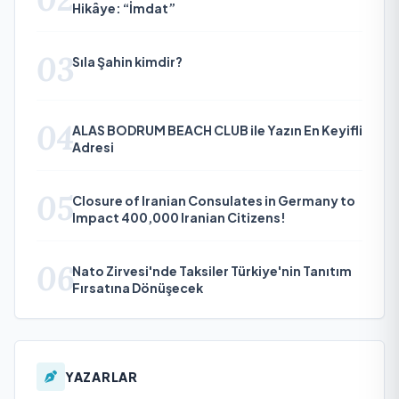
Hikâye: “İmdat”
03
Sıla Şahin kimdir?
04
ALAS BODRUM BEACH CLUB ile Yazın En Keyifli
Adresi
05
Closure of Iranian Consulates in Germany to
Impact 400,000 Iranian Citizens!
06
Nato Zirvesi'nde Taksiler Türkiye'nin Tanıtım
Fırsatına Dönüşecek
YAZARLAR