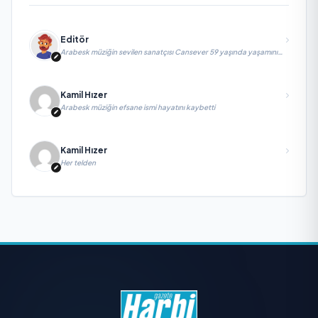
Editör
Arabesk müziğin sevilen sanatçısı Cansever 59 yaşında yaşamını
yitirdi
Kamil Hızer
Arabesk müziğin efsane ismi hayatını kaybetti
Kamil Hızer
Her telden